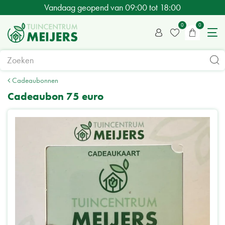
G
Vandaag geopend van
09:00
tot
18:00
a
n
a
a
r
c
Cadeaubonnen
o
Cadeaubon 75 euro
n
t
e
n
t