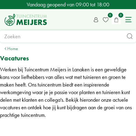
G
Vandaag geopend van
09:00
tot
18:00
a
n
a
a
r
c
Home
o
Vacatures
n
Werken bij Tuincentrum Meijers in Lanaken is een geweldige
t
kans voor liefhebbers van alles wat met tuinieren en groen te
e
maken heeft. Ons tuincentrum biedt een inspirerende
n
werkomgeving waar je je passie voor planten en tuinieren kunt
t
delen met klanten en collega's. Bekijk hieronder onze actuele
vacatures en ontdek hoe jij kunt bijdragen aan de groei van ons
prachtige tuincentrum.