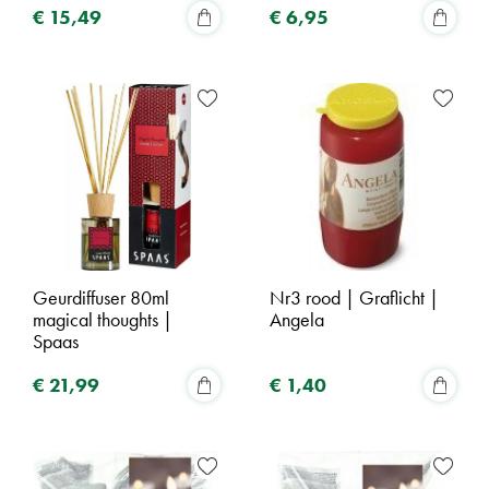
€
15
,
49
€
6
,
95
Geurdiffuser 80ml
Nr3 rood | Graflicht |
magical thoughts |
Angela
Spaas
€
21
,
99
€
1
,
40