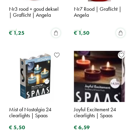
Nr3 rood + goud deksel
Nr7 Rood | Graflicht |
| Graflicht | Angela
Angela
vanaf
vanaf
€
1
,
25
€
1
,
50
Mist of Nostalgia 24
Joyful Excitement 24
clearlights | Spaas
clearlights | Spaas
€
5
,
50
€
6
,
59