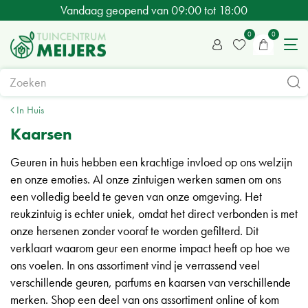
G
Vandaag geopend van
09:00
tot
18:00
a
n
a
a
r
c
In Huis
o
Kaarsen
n
Geuren in huis hebben een krachtige invloed op ons welzijn
t
en onze emoties. Al onze zintuigen werken samen om ons
e
een volledig beeld te geven van onze omgeving. Het
n
reukzintuig is echter uniek, omdat het direct verbonden is met
t
onze hersenen zonder vooraf te worden gefilterd. Dit
verklaart waarom geur een enorme impact heeft op hoe we
ons voelen. In ons assortiment vind je verrassend veel
verschillende geuren, parfums en kaarsen van verschillende
merken. Shop een deel van ons assortiment online of kom