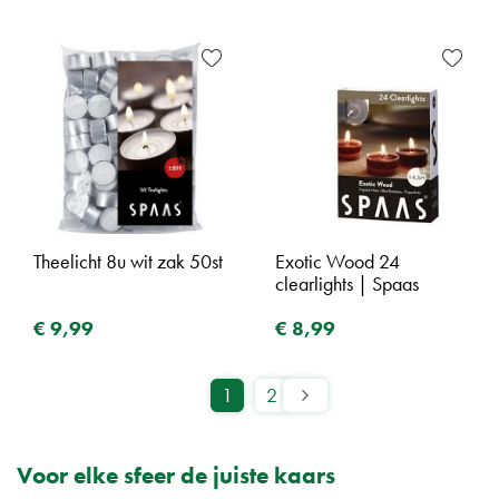
Theelicht 8u wit zak 50st
Exotic Wood 24
clearlights | Spaas
€
9
,
99
€
8
,
99
1
2
Voor elke sfeer de juiste kaars