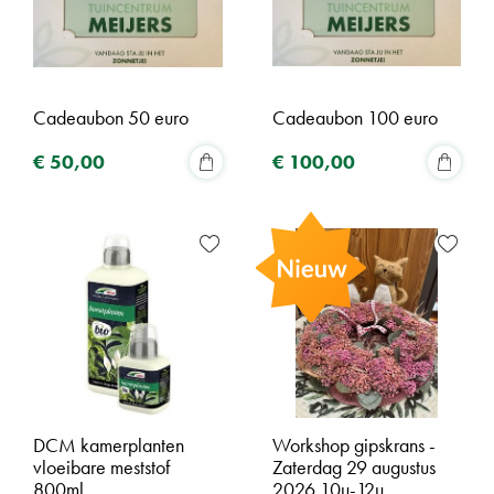
Cadeaubon 50 euro
Cadeaubon 100 euro
€
50
,
00
€
100
,
00
DCM kamerplanten
Workshop gipskrans -
vloeibare meststof
Zaterdag 29 augustus
800ml
2026 10u-12u