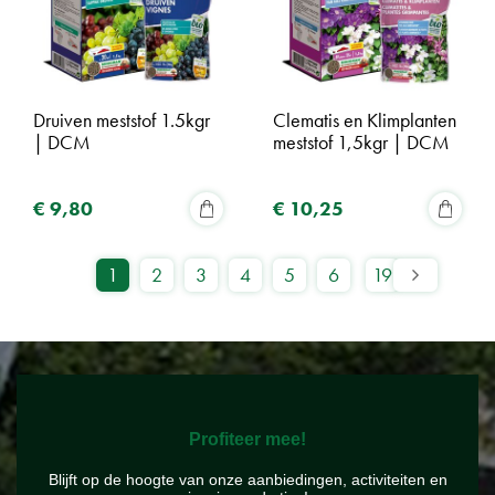
Druiven meststof 1.5kgr
Clematis en Klimplanten
| DCM
meststof 1,5kgr | DCM
€
9
,
80
€
10
,
25
1
2
3
4
5
6
19
Profiteer mee!
Blijft op de hoogte van onze aanbiedingen, activiteiten en