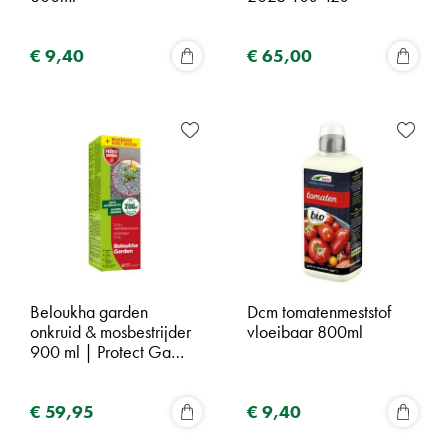
€
9
,
40
€
65
,
00
Beloukha garden
Dcm tomatenmeststof
onkruid & mosbestrijder
vloeibaar 800ml
900 ml | Protect Ga…
€
59
,
95
€
9
,
40