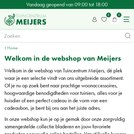
G
Vandaag geopend van
09:00
tot
18:00
a
n
a
a
r
c
Home
o
Welkom in de webshop van Meijers
n
Welkom in de webshop van Tuincentrum Meijers, dé plek
t
waar je een selectie vindt van ons uitgebreide assortiment.
e
Of je nu op zoek bent naar prachtige woonaccessoires,
n
hoogwaardige benodigdheden voor tuiniers, alles voor je
t
huisdier of een perfect cadeau in de vorm van een
cadeaubon, je bent bij ons aan het juiste adres.
In onze webshop kun je op je gemak door onze zorgvuldig
samengestelde collectie bladeren en jouw favoriete
producten eenvoudig online bestellen. Van stijlvolle kussens