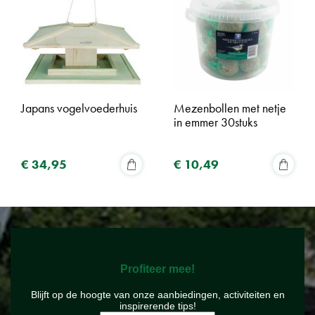
Japans vogelvoederhuis
Mezenbollen met netje
in emmer 30stuks
€
34
,
95
€
10
,
49
Profiteer mee!
Blijft op de hoogte van onze aanbiedingen, activiteiten en
inspirerende tips!