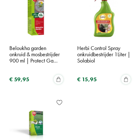
Beloukha garden
Herbi Control Spray
onkruid & mosbestrijder
onkruidbestrijder 1Liter |
900 ml | Protect Ga…
Solabiol
€
59
,
95
€
15
,
95