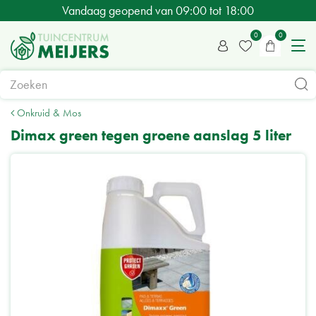
G
Vandaag geopend van
09:00
tot
18:00
a
n
a
a
r
c
Onkruid & Mos
o
Dimax green tegen groene aanslag 5 liter
n
t
e
n
t