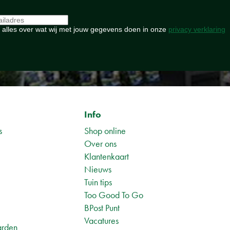
 alles over wat wij met jouw gegevens doen in onze
privacy verklaring
Info
s
Shop online
Over ons
Klantenkaart
Nieuws
Tuin tips
1
Too Good To Go
BPost Punt
Vacatures
arden