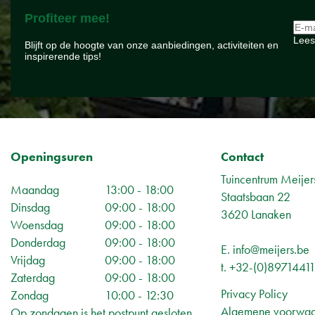
Profiteer mee!
Lees
Blijft op de hoogte van onze aanbiedingen, activiteiten en
inspirerende tips!
Openingsuren
Contact
Tuincentrum Meijer
Maandag
13:00 - 18:00
Staatsbaan 22
Dinsdag
09:00 - 18:00
3620 Lanaken
Woensdag
09:00 - 18:00
Donderdag
09:00 - 18:00
E.
info@meijers.be
Vrijdag
09:00 - 18:00
t.
+32-(0)8971441
Zaterdag
09:00 - 18:00
Privacy Policy
Zondag
10:00 - 12:30
Algemene voorwa
Op zondagen is het postpunt gesloten,