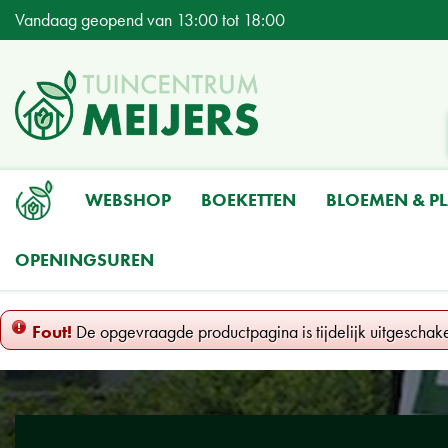
Ga
Vandaag geopend van
13:00
tot
18:00
naar
content
WEBSHOP
BOEKETTEN
BLOEMEN & P
OPENINGSUREN
Home
Fout!
De opgevraagde productpagina is tijdelijk uitgeschak