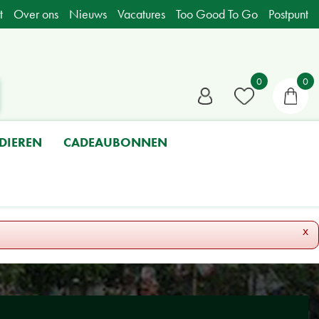
t
Over ons
Nieuws
Vacatures
Too Good To Go
Postpunt
DIEREN
CADEAUBONNEN
x