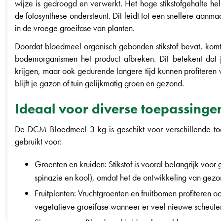
wijze is gedroogd en verwerkt. Het hoge stikstofgehalte hel
de fotosynthese ondersteunt. Dit leidt tot een snellere aanma
in de vroege groeifase van planten.
Doordat bloedmeel organisch gebonden stikstof bevat, komt 
bodemorganismen het product afbreken. Dit betekent dat j
krijgen, maar ook gedurende langere tijd kunnen profiteren 
blijft je gazon of tuin gelijkmatig groen en gezond.
Ideaal voor diverse toepassinge
De DCM Bloedmeel 3 kg is geschikt voor verschillende toe
gebruikt voor:
Groenten en kruiden: Stikstof is vooral belangrijk voor
spinazie en kool), omdat het de ontwikkeling van gez
Fruitplanten: Vruchtgroenten en fruitbomen profiteren oo
vegetatieve groeifase wanneer er veel nieuwe scheut