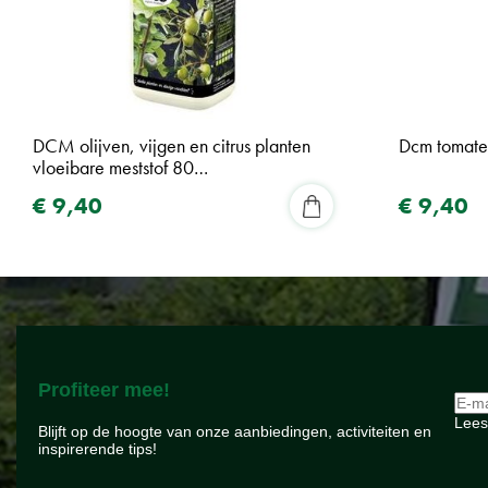
DCM olijven, vijgen en citrus planten
Dcm tomate
vloeibare meststof 80…
€
9
,
40
€
9
,
40
Profiteer mee!
Lees
Blijft op de hoogte van onze aanbiedingen, activiteiten en
inspirerende tips!