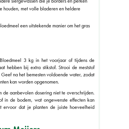
dere siergewassen die je borders en perken
te houden, met volle bladeren en heldere
 bloedmeel een uitstekende manier om het gras
loedmeel 3 kg in het voorjaar of tijdens de
 hebben bij extra stikstof. Strooi de meststof
m. Geef na het bemesten voldoende water, zodat
lanten kan worden opgenomen.
om de aanbevolen dosering niet te overschrijden.
tof in de bodem, wat ongewenste effecten kan
 ervoor dat je planten de juiste hoeveelheid