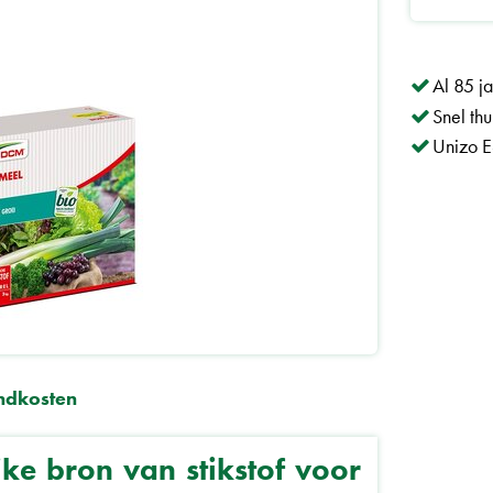
Al 85 j
Snel th
Unizo E
ndkosten
ke bron van stikstof voor