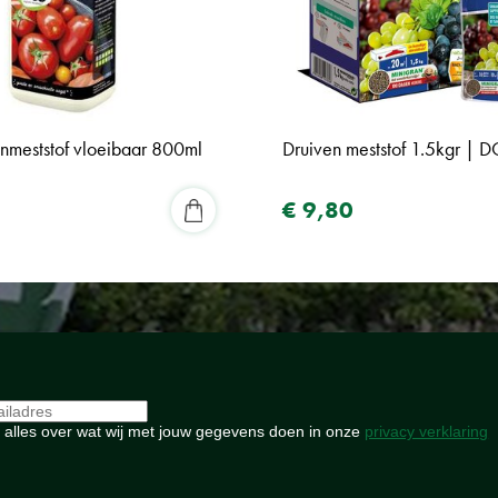
nmeststof vloeibaar 800ml
Druiven meststof 1.5kgr | 
€
9
,
80
 alles over wat wij met jouw gegevens doen in onze
privacy verklaring