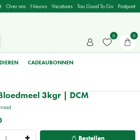
t
Over ons
Nieuws
Vacatures
Too Good To Go
Postpunt
DIEREN
CADEAUBONNEN
Bloedmeel 3kgr | DCM
rraad
0