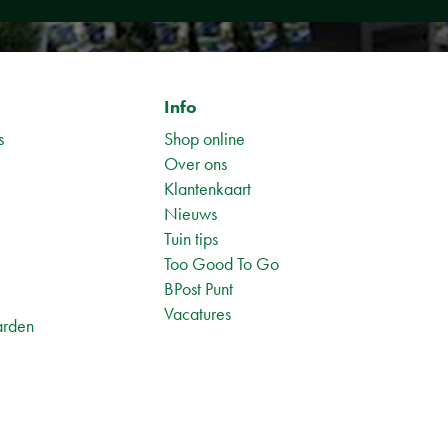
Info
s
Shop online
Over ons
Klantenkaart
Nieuws
Tuin tips
1
Too Good To Go
BPost Punt
Vacatures
arden