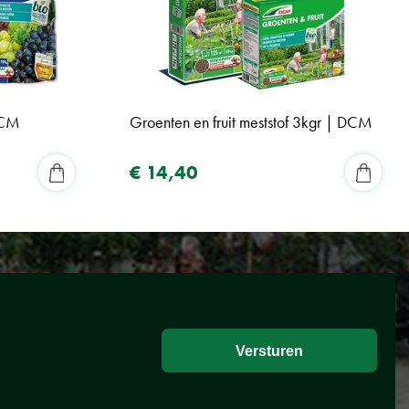
DCM
Groenten en fruit meststof 3kgr | DCM
€
14
,
40