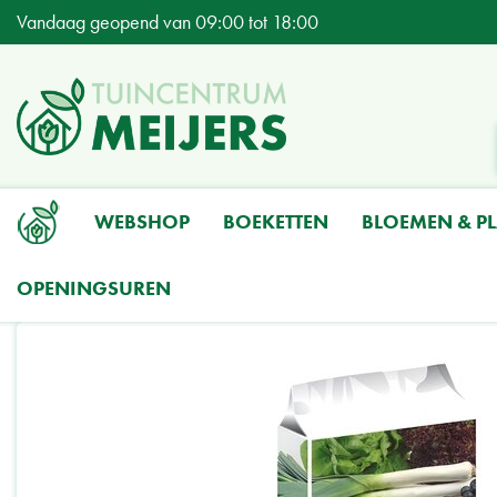
Ga
Vandaag geopend van
09:00
tot
18:00
naar
content
WEBSHOP
BOEKETTEN
BLOEMEN & P
OPENINGSUREN
Home
Producten
Tuinieren
Grond- & Meststoffen
Meststoffen
Gr