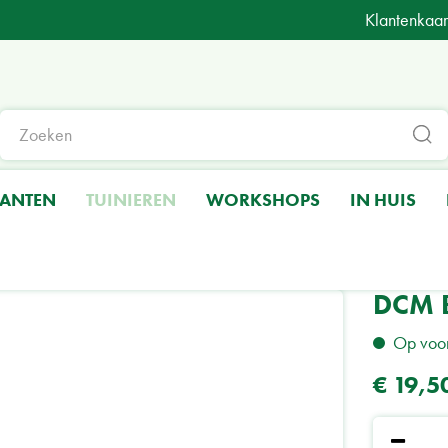
Klantenkaar
LANTEN
TUINIEREN
WORKSHOPS
IN HUIS
oentenmeststof
DCM Bloedmeel 3kgr | DCM
DCM 
Op voo
€
19
,
5