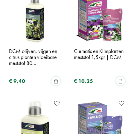
DCM olijven, vijgen en
Clematis en Klimplanten
citrus planten vloeibare
meststof 1,5kgr | DCM
meststof 80…
€
9
,
40
€
10
,
25