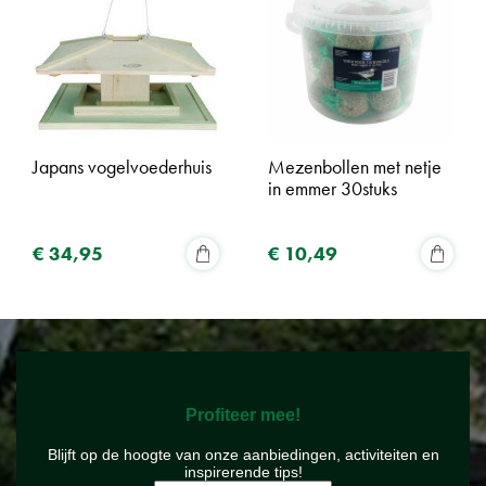
Japans vogelvoederhuis
Mezenbollen met netje
in emmer 30stuks
€
34
,
95
€
10
,
49
Profiteer mee!
Blijft op de hoogte van onze aanbiedingen, activiteiten en
inspirerende tips!