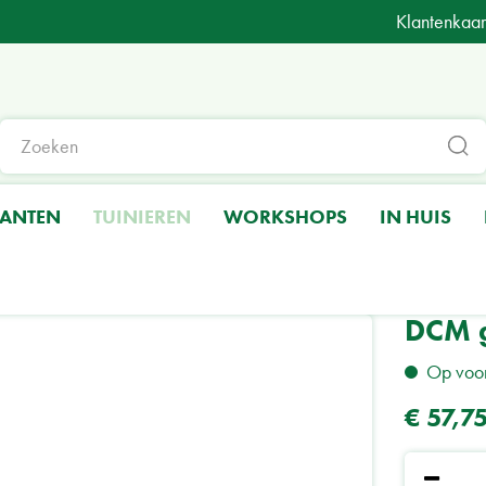
Klantenkaar
LANTEN
TUINIEREN
WORKSHOPS
IN HUIS
zonmeststof
DCM gazonmeststof All-in-one 20 kgr
DCM g
Op voo
€
57
,
7