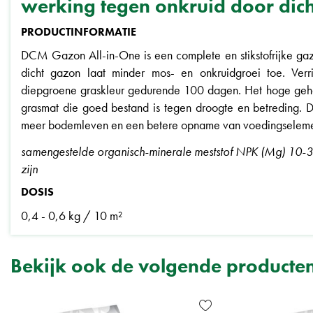
werking tegen onkruid door dic
PRODUCTINFORMATIE
DCM Gazon All-in-One is een complete en stikstofrijke gaz
dicht gazon laat minder mos- en onkruidgroei toe. Verr
diepgroene graskleur gedurende 100 dagen. Het hoge gehal
grasmat die goed bestand is tegen droogte en betreding.
meer bodemleven en een betere opname van voedingseleme
samengestelde organisch-minerale meststof NPK (Mg) 10-3-
zijn
DOSIS
0,4 - 0,6 kg / 10 m²
Bekijk ook de volgende producte