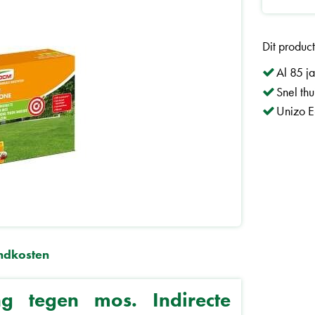
Dit produc
Al 85 j
Snel th
Unizo E
ndkosten
ng tegen mos. Indirecte