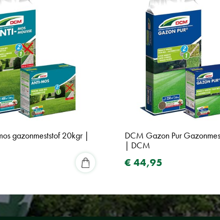
os gazonmeststof 20kgr |
DCM Gazon Pur Gazonmest
| DCM
€
44
,
95