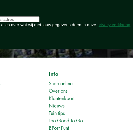
 alles over wat wij met jouw gegevens doen in onze
privacy verklaring
Info
s
Shop online
Over ons
Klantenkaart
Nieuws
Tuin tips
1
Too Good To Go
BPost Punt