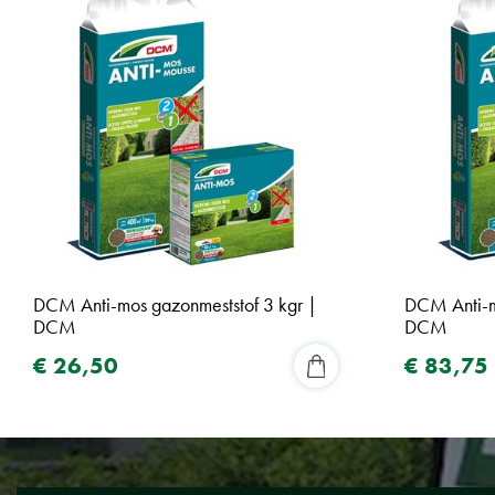
DCM Anti-mos gazonmeststof 3 kgr |
DCM Anti-m
DCM
DCM
€
26
,
50
€
83
,
75