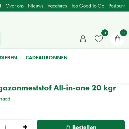
t
Over ons
Nieuws
Vacatures
Too Good To Go
Postpunt
DIEREN
CADEAUBONNEN
azonmeststof All-in-one 20 kgr
rraad
5