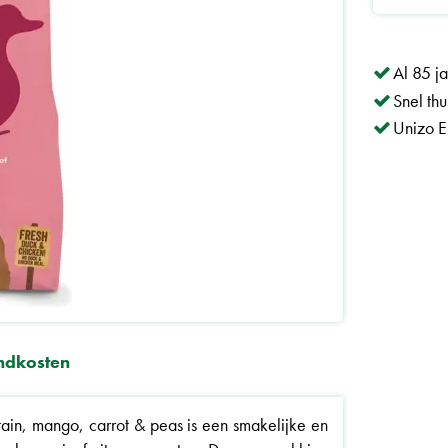
Al 85 j
Snel th
Unizo E
ndkosten
in, mango, carrot & peas is een smakelijke en