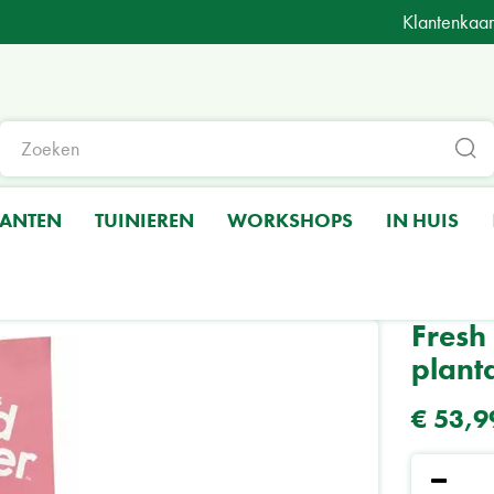
Klantenkaar
LANTEN
TUINIEREN
WORKSHOPS
IN HUIS
un Duck & Chicken with plantain, mango, carrot & peas
Fresh
plant
€
53
,
9