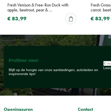
Fresh Venison & Free-Run Duck with
Fresh Grass
apple, beetroot, pear & …
carrot, bee
€
83
,
99
€
83
,
99
Profiteer mee!
Lees
Blijft op de hoogte van onze aanbiedingen, activiteiten en
inspirerende tips!
Openingsuren
Contact