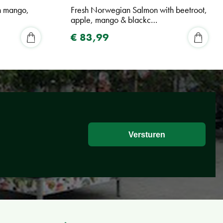
h mango,
Fresh Norwegian Salmon with beetroot,
apple, mango & blackc…
€
83
,
99