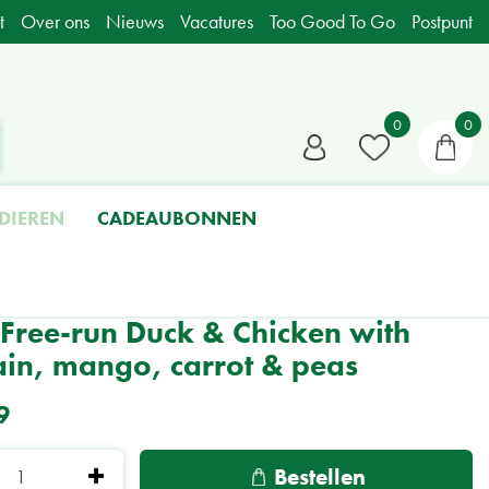
t
Over ons
Nieuws
Vacatures
Too Good To Go
Postpunt
DIEREN
CADEAUBONNEN
 Free-run Duck & Chicken with
ain, mango, carrot & peas
9