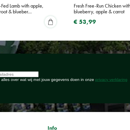
-Fed Lamb with apple,
Fresh Free-Run Chicken wit
troot & blueber…
blueberry, apple & carrot
€
53
,
99
 alles over wat wij met jouw gegevens doen in onze
privacy verklaring
Info