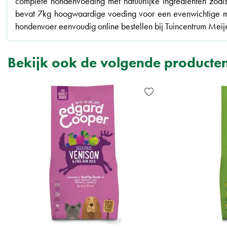
complete hondenvoeding met natuurlijke ingrediënten zoals 
bevat 7kg hoogwaardige voeding voor een evenwichtige ma
hondenvoer eenvoudig online bestellen bij Tuincentrum Meije
Bekijk ook de volgende producte