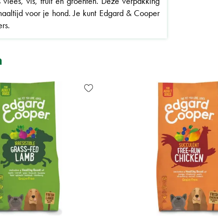
vlees, vis, fruit en groenten. Deze verpakking
altijd voor je hond. Je kunt Edgard & Cooper
rs.
n