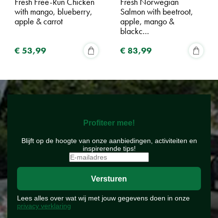
Fresh Free-Run Chicken
Fresh Norwegian
with mango, blueberry,
Salmon with beetroot,
apple & carrot
apple, mango &
blackc…
€
53
,
99
€
83
,
99
Profiteer mee!
Blijft op de hoogte van onze aanbiedingen, activiteiten en
inspirerende tips!
Lees alles over wat wij met jouw gegevens doen in onze
privacy verklaring