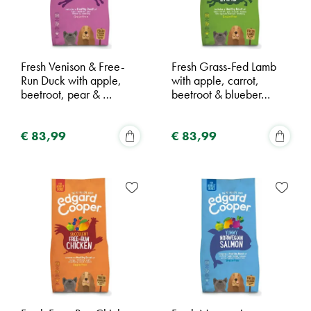
Fresh Venison & Free-
Fresh Grass-Fed Lamb
Run Duck with apple,
with apple, carrot,
beetroot, pear & …
beetroot & blueber…
€
83
,
99
€
83
,
99