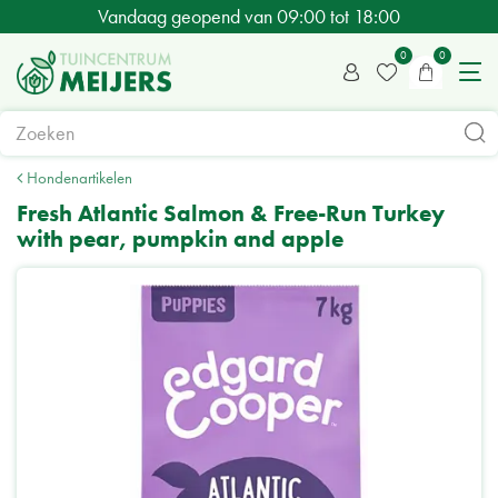
G
Vandaag geopend van
09:00
tot
18:00
a
n
a
a
r
c
Hondenartikelen
o
Fresh Atlantic Salmon & Free-Run Turkey
n
with pear, pumpkin and apple
t
e
n
t