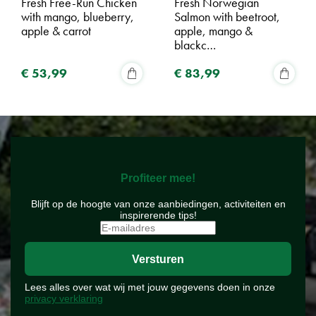
Fresh Free-Run Chicken
Fresh Norwegian
with mango, blueberry,
Salmon with beetroot,
apple & carrot
apple, mango &
blackc…
€
53
,
99
€
83
,
99
Profiteer mee!
Blijft op de hoogte van onze aanbiedingen, activiteiten en
inspirerende tips!
Lees alles over wat wij met jouw gegevens doen in onze
privacy verklaring