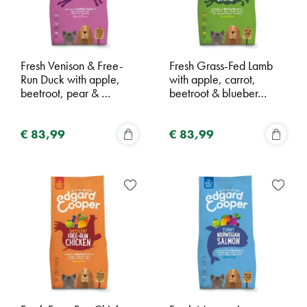
Fresh Venison & Free-
Fresh Grass-Fed Lamb
Run Duck with apple,
with apple, carrot,
beetroot, pear & …
beetroot & blueber…
€
83
,
99
€
83
,
99