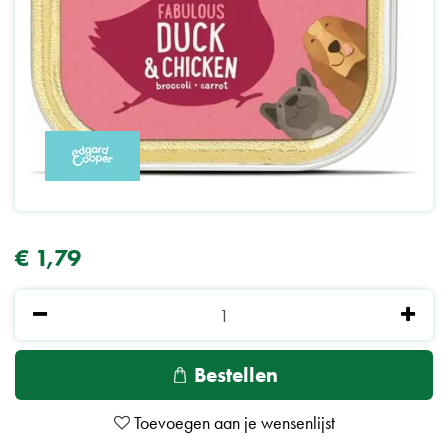
€
1
,
79