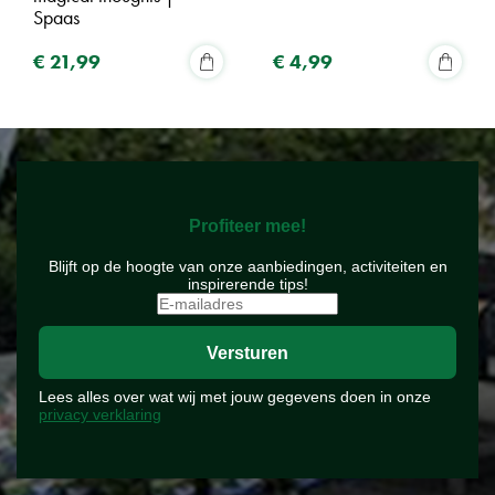
Spaas
€
21
,
99
€
4
,
99
Profiteer mee!
Blijft op de hoogte van onze aanbiedingen, activiteiten en
inspirerende tips!
Lees alles over wat wij met jouw gegevens doen in onze
privacy verklaring