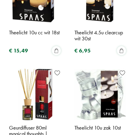
Theelicht 10u cc wit 18st
Theelicht 4.5u clearcup
wit 30st
€
15
,
49
€
6
,
95
Geurdiffuser 80ml
Theelicht 10u zak 10st
magical thoughts |