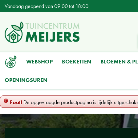
Ga
Vandaag geopend van
09:00
tot
18:00
naar
content
WEBSHOP
BOEKETTEN
BLOEMEN & P
OPENINGSUREN
Home
Fout!
De opgevraagde productpagina is tijdelijk uitgeschak