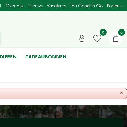
t
Over ons
Nieuws
Vacatures
Too Good To Go
Postpunt
DIEREN
CADEAUBONNEN
x