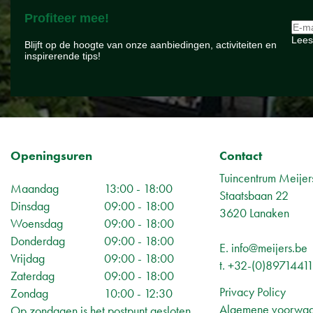
Profiteer mee!
Lees
Blijft op de hoogte van onze aanbiedingen, activiteiten en
inspirerende tips!
Openingsuren
Contact
Tuincentrum Meijer
Maandag
13:00 - 18:00
Staatsbaan 22
Dinsdag
09:00 - 18:00
3620 Lanaken
Woensdag
09:00 - 18:00
Donderdag
09:00 - 18:00
E.
info@meijers.be
Vrijdag
09:00 - 18:00
t.
+32-(0)8971441
Zaterdag
09:00 - 18:00
Privacy Policy
Zondag
10:00 - 12:30
Algemene voorwa
Op zondagen is het postpunt gesloten,