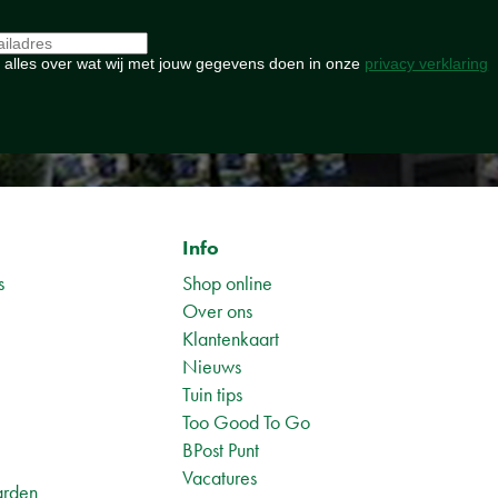
 alles over wat wij met jouw gegevens doen in onze
privacy verklaring
Info
s
Shop online
Over ons
Klantenkaart
Nieuws
Tuin tips
1
Too Good To Go
BPost Punt
Vacatures
arden