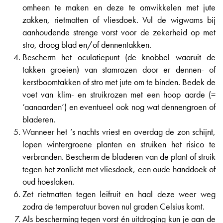
omheen te maken en deze te omwikkelen met jute
zakken, rietmatten of vliesdoek. Vul de wigwams bij
aanhoudende strenge vorst voor de zekerheid op met
stro, droog blad en/of dennentakken.
Bescherm het oculatiepunt (de knobbel waaruit de
takken groeien) van stamrozen door er dennen- of
kerstboomtakken of stro met jute om te binden. Bedek de
voet van klim- en struikrozen met een hoop aarde (=
‘aanaarden’) en eventueel ook nog wat dennengroen of
bladeren.
Wanneer het ’s nachts vriest en overdag de zon schijnt,
lopen wintergroene planten en struiken het risico te
verbranden. Bescherm de bladeren van de plant of struik
tegen het zonlicht met vliesdoek, een oude handdoek of
oud hoeslaken.
Zet rietmatten tegen leifruit en haal deze weer weg
zodra de temperatuur boven nul graden Celsius komt.
Als bescherming tegen vorst én uitdroging kun je aan de