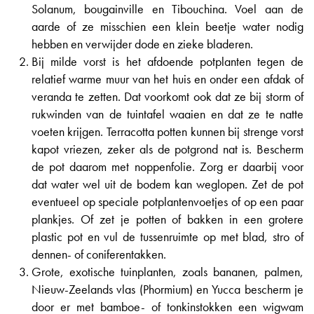
Solanum, bougainville en Tibouchina. Voel aan de
aarde of ze misschien een klein beetje water nodig
hebben en verwijder dode en zieke bladeren.
Bij milde vorst is het afdoende potplanten tegen de
relatief warme muur van het huis en onder een afdak of
veranda te zetten. Dat voorkomt ook dat ze bij storm of
rukwinden van de tuintafel waaien en dat ze te natte
voeten krijgen. Terracotta potten kunnen bij strenge vorst
kapot vriezen, zeker als de potgrond nat is. Bescherm
de pot daarom met noppenfolie. Zorg er daarbij voor
dat water wel uit de bodem kan weglopen. Zet de pot
eventueel op speciale potplantenvoetjes of op een paar
plankjes. Of zet je potten of bakken in een grotere
plastic pot en vul de tussenruimte op met blad, stro of
dennen- of coniferentakken.
Grote, exotische tuinplanten, zoals bananen, palmen,
Nieuw-Zeelands vlas (Phormium) en Yucca bescherm je
door er met bamboe- of tonkinstokken een wigwam