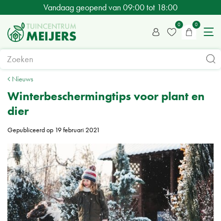
G
Vandaag geopend van
09:00
tot
18:00
a
n
a
a
r
c
Nieuws
o
Winterbeschermingtips voor plant en
n
dier
t
e
Gepubliceerd op
19 februari 2021
n
t