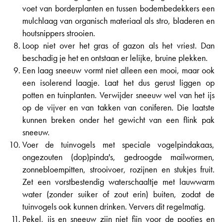
voet van borderplanten en tussen bodembedekkers een
mulchlaag van organisch materiaal als stro, bladeren en
houtsnippers strooien.
Loop niet over het gras of gazon als het vriest. Dan
beschadig je het en ontstaan er lelijke, bruine plekken.
Een laag sneeuw vormt niet alleen een mooi, maar ook
een isolerend laagje. Laat het dus gerust liggen op
potten en tuinplanten. Verwijder sneeuw wel van het ijs
op de vijver en van takken van coniferen. Die laatste
kunnen breken onder het gewicht van een flink pak
sneeuw.
Voer de tuinvogels met speciale vogelpindakaas,
ongezouten (dop)pinda's, gedroogde mailwormen,
zonnebloempitten, strooivoer, rozijnen en stukjes fruit.
Zet een vorstbestendig waterschaaltje met lauwwarm
water (zonder suiker of zout erin) buiten, zodat de
tuinvogels ook kunnen drinken. Ververs dit regelmatig.
Pekel, ijs en sneeuw zijn niet fijn voor de pootjes en