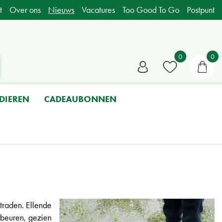
t
Over ons
Nieuws
Vacatures
Too Good To Go
Postpunt
DIEREN
CADEAUBONNEN
traden. Ellende
gebeuren, gezien