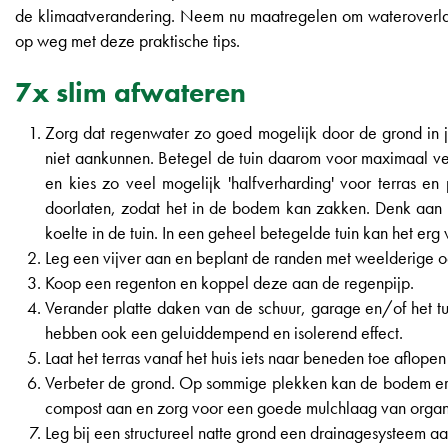
de klimaatverandering. Neem nu maatregelen om wateroverlast 
op weg met deze praktische tips.
7x slim afwateren
Zorg dat regenwater zo goed mogelijk door de grond in
niet aankunnen. Betegel de tuin daarom voor maximaal veer
en kies zo veel mogelijk 'halfverharding' voor terras en
doorlaten, zodat het in de bodem kan zakken. Denk aan gr
koelte in de tuin. In een geheel betegelde tuin kan het er
Leg een vijver aan en beplant de randen met weelderige o
Koop een regenton en koppel deze aan de regenpijp.
Verander platte daken van de schuur, garage en/of het tu
hebben ook een geluiddempend en isolerend effect.
Laat het terras vanaf het huis iets naar beneden toe aflope
Verbeter de grond. Op sommige plekken kan de bodem erg c
compost aan en zorg voor een goede mulchlaag van organis
Leg bij een structureel natte grond een drainagesysteem aan