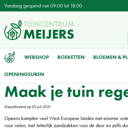
Ga
Vandaag geopend van
09:00
tot
18:00
naar
content
WEBSHOP
BOEKETTEN
BLOEMEN & P
OPENINGSUREN
Home
Nieuws
Maak je tuin regenbestendig
Maak je tuin reg
Gepubliceerd op
20 juli 2021
Opeens kampten veel West-Europese landen met enorme waterove
voor velen, met letterlijk zandzakken voor de deur en zelfs do