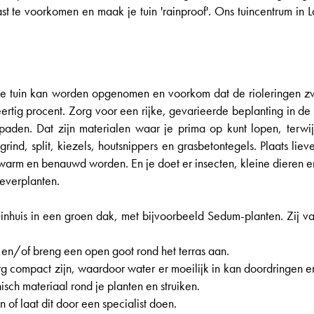
te voorkomen en maak je tuin 'rainproof'. Ons tuincentrum in L
 je tuin kan worden opgenomen en voorkom dat de rioleringen z
tig procent. Zorg voor een rijke, gevarieerde beplanting in de r
 paden. Dat zijn materialen waar je prima op kunt lopen, terwi
ind, split, kiezels, houtsnippers en grasbetontegels. Plaats li
g warm en benauwd worden. En je doet er insecten, kleine dieren 
everplanten.
inhuis in een groen dak, met bijvoorbeeld Sedum-planten. Zij va
n en/of breng een open goot rond het terras aan.
ompact zijn, waardoor water er moeilijk in kan doordringen en e
ch materiaal rond je planten en struiken.
 of laat dit door een specialist doen.