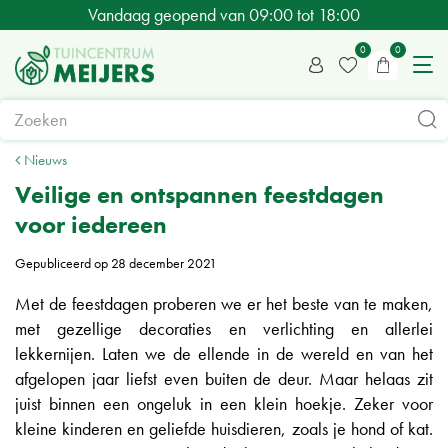
G
Vandaag geopend van
09:00
tot
18:00
a
n
a
a
r
c
Nieuws
o
Veilige en ontspannen feestdagen
n
voor iedereen
t
e
Gepubliceerd op
28 december 2021
n
Met de feestdagen proberen we er het beste van te maken,
t
met gezellige decoraties en verlichting en allerlei
lekkernijen. Laten we de ellende in de wereld en van het
afgelopen jaar liefst even buiten de deur. Maar helaas zit
juist binnen een ongeluk in een klein hoekje. Zeker voor
kleine kinderen en geliefde huisdieren, zoals je hond of kat.