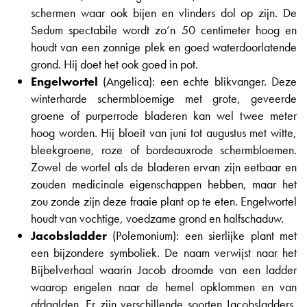
schermen waar ook bijen en vlinders dol op zijn. De
Sedum spectabile wordt zo’n 50 centimeter hoog en
houdt van een zonnige plek en goed waterdoorlatende
grond. Hij doet het ook goed in pot.
Engelwortel
(Angelica): een echte blikvanger. Deze
winterharde schermbloemige met grote, geveerde
groene of purperrode bladeren kan wel twee meter
hoog worden. Hij bloeit van juni tot augustus met witte,
bleekgroene, roze of bordeauxrode schermbloemen.
Zowel de wortel als de bladeren ervan zijn eetbaar en
zouden medicinale eigenschappen hebben, maar het
zou zonde zijn deze fraaie plant op te eten. Engelwortel
houdt van vochtige, voedzame grond en halfschaduw.
Jacobsladder
(Polemonium): een sierlijke plant met
een bijzondere symboliek. De naam verwijst naar het
Bijbelverhaal waarin Jacob droomde van een ladder
waarop engelen naar de hemel opklommen en van
afdaalden. Er zijn verschillende soorten Jacobsladders,