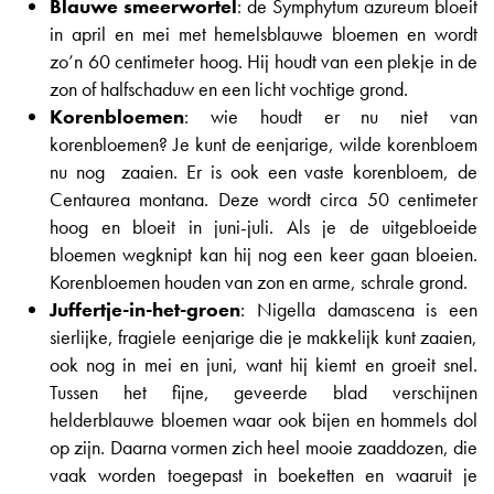
Blauwe smeerwortel
: de Symphytum azureum bloeit
in april en mei met hemelsblauwe bloemen en wordt
zo’n 60 centimeter hoog. Hij houdt van een plekje in de
zon of halfschaduw en een licht vochtige grond.
Korenbloemen
: wie houdt er nu niet van
korenbloemen? Je kunt de eenjarige, wilde korenbloem
nu nog zaaien. Er is ook een vaste korenbloem, de
Centaurea montana. Deze wordt circa 50 centimeter
hoog en bloeit in juni-juli. Als je de uitgebloeide
bloemen wegknipt kan hij nog een keer gaan bloeien.
Korenbloemen houden van zon en arme, schrale grond.
Juffertje-in-het-groen
: Nigella damascena is een
sierlijke, fragiele eenjarige die je makkelijk kunt zaaien,
ook nog in mei en juni, want hij kiemt en groeit snel.
Tussen het fijne, geveerde blad verschijnen
helderblauwe bloemen waar ook bijen en hommels dol
op zijn. Daarna vormen zich heel mooie zaaddozen, die
vaak worden toegepast in boeketten en waaruit je