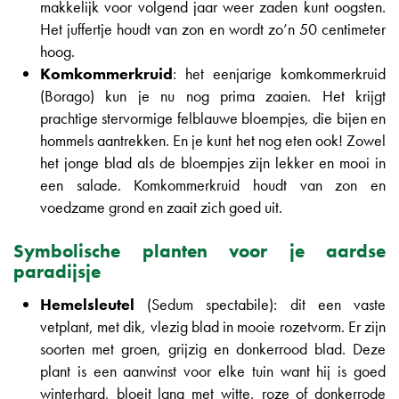
makkelijk voor volgend jaar weer zaden kunt oogsten.
Het juffertje houdt van zon en wordt zo’n 50 centimeter
hoog.
Komkommerkruid
: het eenjarige komkommerkruid
(Borago) kun je nu nog prima zaaien. Het krijgt
prachtige stervormige felblauwe bloempjes, die bijen en
hommels aantrekken. En je kunt het nog eten ook! Zowel
het jonge blad als de bloempjes zijn lekker en mooi in
een salade. Komkommerkruid houdt van zon en
voedzame grond en zaait zich goed uit.
Symbolische planten voor je aardse
paradijsje
Hemelsleutel
(Sedum spectabile): dit een vaste
vetplant, met dik, vlezig blad in mooie rozetvorm. Er zijn
soorten met groen, grijzig en donkerrood blad. Deze
plant is een aanwinst voor elke tuin want hij is goed
winterhard, bloeit lang met witte, roze of donkerrode