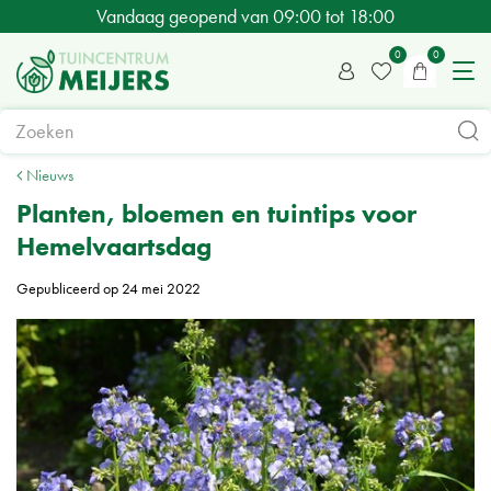
G
Vandaag geopend van
09:00
tot
18:00
a
n
a
a
r
c
Nieuws
o
Planten, bloemen en tuintips voor
n
Hemelvaartsdag
t
e
Gepubliceerd op
24 mei 2022
n
t