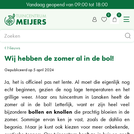
G
Vandaag geopend van
09:00
tot
18:00
a
n
a
a
r
c
Nieuws
o
Wij hebben de zomer al in de bol!
n
Gepubliceerd op
5 april 2024
t
e
Ja, het is officieel pas net lente. Al moet die eigenlijk nog
n
echt beginnen, gezien de nog lage temperaturen en het
t
grillige weer. Maar ons tuincentrum in Lanaken heeft de
zomer al in de bol! Letterlijk, want er zijn heel veel
bijzondere
bollen en knollen
die prachtig bloeien in de
zomer. Sommige ervan ken je vast, zoals de dahlia en
begonia. Maar je kunt ook kiezen voor meer onbekende,