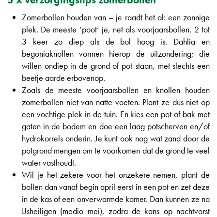
Zomerbollen houden van – je raadt het al: een zonnige
plek. De meeste ‘poot’ je, net als voorjaarsbollen, 2 tot
3 keer zo diep als de bol hoog is. Dahlia en
begoniaknollen vormen hierop de uitzondering; die
willen ondiep in de grond of pot staan, met slechts een
beetje aarde erbovenop.
Zoals de meeste voorjaarsbollen en knollen houden
zomerbollen niet van natte voeten. Plant ze dus niet op
een vochtige plek in de tuin. En kies een pot of bak met
gaten in de bodem en doe een laag potscherven en/of
hydrokorrels onderin. Je kunt ook nog wat zand door de
potgrond mengen om te voorkomen dat de grond te veel
water vasthoudt.
Wil je het zekere voor het onzekere nemen, plant de
bollen dan vanaf begin april eerst in een pot en zet deze
in de kas of een onverwarmde kamer. Dan kunnen ze na
IJsheiligen (medio mei), zodra de kans op nachtvorst