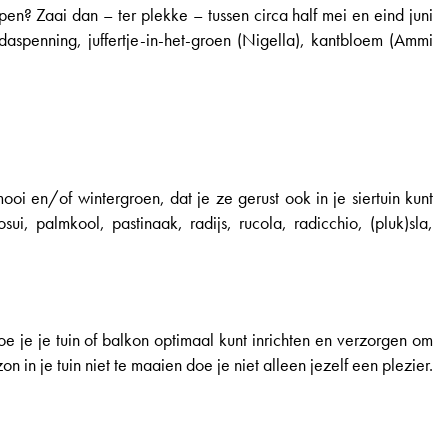
en? Zaai dan – ter plekke – tussen circa half mei en eind juni
daspenning, juffertje-in-het-groen (Nigella), kantbloem (Ammi
i en/of wintergroen, dat je ze gerust ook in je siertuin kunt
ui, palmkool, pastinaak, radijs, rucola, radicchio, (pluk)sla,
e je je tuin of balkon optimaal kunt inrichten en verzorgen om
n in je tuin niet te maaien doe je niet alleen jezelf een plezier.