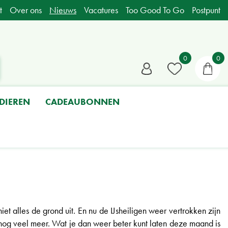
t
Over ons
Nieuws
Vacatures
Too Good To Go
Postpunt
DIEREN
CADEAUBONNEN
iet alles de grond uit. En nu de IJsheiligen weer vertrokken zijn
nog veel meer. Wat je dan weer beter kunt laten deze maand is