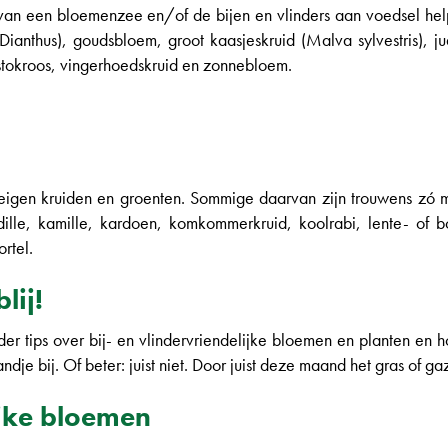
n van een bloemenzee en/of de bijen en vlinders aan voedsel help
anthus), goudsbloem, groot kaasjeskruid (Malva sylvestris), ju
 stokroos, vingerhoedskruid en zonnebloem.
eigen kruiden en groenten. Sommige daarvan zijn trouwens zó moo
ille, kamille, kardoen, komkommerkruid, koolrabi, lente- of bos
rtel.
lij!
r tips over bij- en vlindervriendelijke bloemen en planten en ho
e bij. Of beter: juist niet. Door juist deze maand het gras of gazo
ijke bloemen