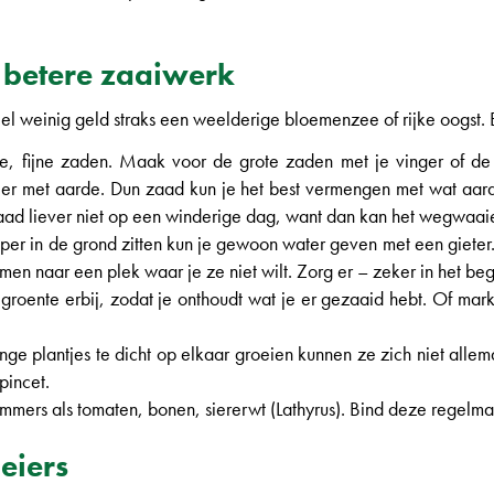
t betere zaaiwerk
eel weinig geld straks een weelderige bloemenzee of rijke oogst. 
e, fijne zaden. Maak voor de grote zaden met je vinger of de
eer met aarde. Dun zaad kun je het best vermengen met wat aard
 zaad liever niet op een winderige dag, want dan kan het wegwaai
per in de grond zitten kun je gewoon water geven met een gieter.
 naar een plek waar je ze niet wilt. Zorg er – zeker in het begin
roente erbij, zodat je onthoudt wat je er gezaaid hebt. Of marke
ge plantjes te dicht op elkaar groeien kunnen ze zich niet alle
pincet.
immers als tomaten, bonen, siererwt (Lathyrus). Bind deze regelma
eiers