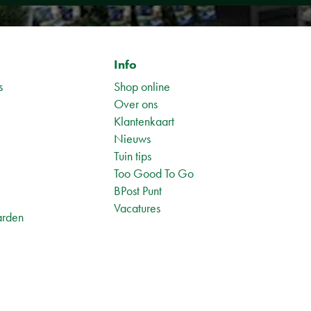
Info
s
Shop online
Over ons
Klantenkaart
Nieuws
Tuin tips
1
Too Good To Go
BPost Punt
Vacatures
arden