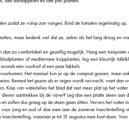
, late aardappelen en late prei planten.
ten zodat ze volop zon vangen. Bind de tomaten regelmatig op, g
zetten, maar bedenk wel dat ze, zeker als het lang droog en war
n dan zo comfortabel en gezellig mogelijk. Hang een tuinposter 
adplanten of mediterrane kuipplanten, leg een kleurrijk tafelkle
s avonds een vuurkorf of een paar fakkels.
 voorkomen. Het maaisel kun je op de compost gooien, maar ook i
e groeien. Bemest het gazon als er regen wordt verwacht, want da
en. Knip van waterlelies het blad dat niet meer plat op het wa
r dieren aantrekken bij de vijver? Leg dan een platte steen aan
en zullen dus graag op de steen gaan zitten. Ververs het water i
t voor jong en oud of doe mee aan de zomerse insectentelling of 
e insectentelling, waaraan je tot 31 augustus mee kunt doen. Voor