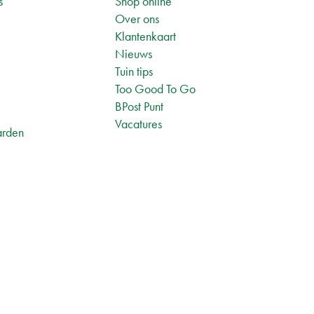
s
Shop online
Over ons
Klantenkaart
Nieuws
Tuin tips
1
Too Good To Go
BPost Punt
Vacatures
arden