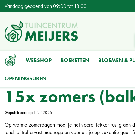
Ga
Vandaag geopend van
09:00
tot
18:00
naar
content
WEBSHOP
BOEKETTEN
BLOEMEN & P
OPENINGSUREN
Home
Nieuws
15x zomers (balkon)tuinieren
15x zomers (bal
Gepubliceerd op
1 juli 2026
Op warme zomerdagen moet je het vooral lekker rustig aan do
land, of tref alvast maatregelen voor als je op vakantie gaat.