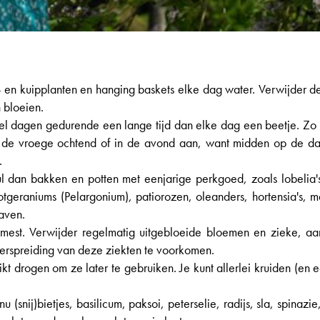
 en kuipplanten en hanging baskets elke dag water. Verwijder 
 bloeien.
el dagen gedurende een lange tijd dan elke dag een beetje. Zo 
 in de vroege ochtend of in de avond aan, want midden op de 
.
l dan bakken en potten met eenjarige perkgoed, zoals lobelia's, 
 potgeraniums (Pelargonium), patiorozen, oleanders, hortensia's, 
raven.
est. Verwijder regelmatig uitgebloeide bloemen en zieke, aa
verspreiding van deze ziekten te voorkomen.
kt drogen om ze later te gebruiken. Je kunt allerlei kruiden (en 
u (snij)bietjes, basilicum, paksoi, peterselie, radijs, sla, spinaz