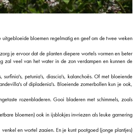
de uitgebloeide bloemen regelmatig en geef om de twee weken
zorg je ervoor dat de planten diepere wortels vormen en beter
dag zal veel van het water in de zon verdampen en kunnen de
surfinia's, petunia's, diascia's, kalanchoës. Of met bloeiende
mandevilla's of dipladenia's. Bloeiende zomerbollen kun je ook,
ngetaste rozenbladeren. Gooi bladeren met schimmels, zoals
eetbare bloemen) ook in ijsblokjes invriezen als leuke garnering
ie, venkel en wortel zaaien. En je kunt pootgoed (jonge plantjes)