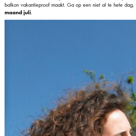
balkon vakantieproof maakt. Ga op een niet al te hete dag
maand juli
.