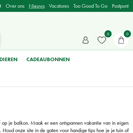
t
Over ons
Nieuws
Vacatures
Too Good To Go
Postpunt
DIEREN
CADEAUBONNEN
f op je balkon. Maak er een ontspannen vakantie van in eigen
 Houd onze site in de gaten voor handige tips hoe je je tuin of