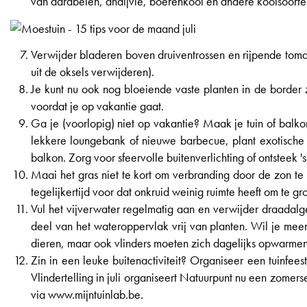
van aardbeien, andijvie, boerenkool en andere koolsoorten
Verwijder bladeren boven druiventrossen en rijpende toma
uit de oksels verwijderen).
Je kunt nu ook nog bloeiende vaste planten in de border 
voordat je op vakantie gaat.
Ga je (voorlopig) niet op vakantie? Maak je tuin of balko
lekkere loungebank of nieuwe barbecue, plant exotische bl
balkon. Zorg voor sfeervolle buitenverlichting of ontsteek '
Maai het gras niet te kort om verbranding door de zon te
tegelijkertijd voor dat onkruid weinig ruimte heeft om t
Vul het vijverwater regelmatig aan en verwijder draadalg
deel van het wateroppervlak vrij van planten. Wil je mee
dieren, maar ook vlinders moeten zich dagelijks opwarmen 
Zin in een leuke buitenactiviteit? Organiseer een tuinfees
Vlindertelling in juli organiseert Natuurpunt nu een zomers
via www.mijntuinlab.be.