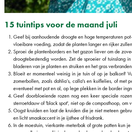
15 tuintips voor de maand juli
Geef bij aanhoudende droogte en hoge temperaturen pot-
vloeibare voeding, zodat de planten langer en rijker zullen
Sproei de plantenborders en het gazon liever om de zove
droogtebestendig worden. Zet de sproeier of tuinslang
bladeren van je planten en struiken en het gras verbranden
Bloeit er momenteel weinig in je tuin of op je balkon? Vu
zomerbollen, zoals dahlia’s, calla's en kuiflelies, of met
eventueel met pot en al, op lege plekken in de border ing
Geef doorbloeiende rozen nog een keer speciale rozenm
sterroetdauw of 'black spot', niet op de composthoop, om 
Oogst kruiden en laat de kruiden die je niet meteen gebrui
en licht smaakaccent in je ijsthee of frisdrank.
In de moestuin, vierkante-meterbak of grote potten kun je n