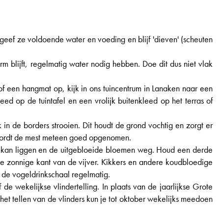
eef ze voldoende water en voeding en blijf 'dieven' (scheuten
m blijft, regelmatig water nodig hebben. Doe dit dus niet vlak
of een hangmat op, kijk in ons tuincentrum in Lanaken naar een
ed op de tuintafel en een vrolijk buitenkleed op het terras of
n de borders strooien. Dit houdt de grond vochtig en zorgt er
n wordt de mest meteen goed opgenomen.
ter kan liggen en de uitgebloeide bloemen weg. Houd een derde
 de zonnige kant van de vijver. Kikkers en andere koudbloedige
n de vogeldrinkschaal regelmatig.
de wekelijkse vlindertelling. In plaats van de jaarlijkse Grote
 het tellen van de vlinders kun je tot oktober wekelijks meedoen