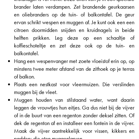
brander laten verdampen. Zet brandende geurkaarsen
en oliebranders op de tuin- of balkontafel. De geur
ervan schrikt wespen en muggen af. Je kunt ook een een
citroen doormidden snijden en kruidnagels in beide
helften prikken. Leg deze op een schaaltje of
koffieschoteltje en zet deze ook op de tuin- en
balkontafel.
Hang een wespenvanger met zoete vloeistof erin op, op
minstens twee meter afstand van de zithoek op je terras
of balkon.
Plaats een nestkast voor vleermuizen. Die verslinden
muggen bij de vleet.
Muggen houden van stilstaand water, want daarin
leggen de vrouwtjes hun eitjes. Ga dus niet bij de vijver
of in de buurt van een regenton zonder deksel zitten. Of
dek de regenton af en installeer een fontein in de vijver.
Maak de vijver aantrekkelijk voor vissen, kikkers en
padden; die eten muggenlarven.