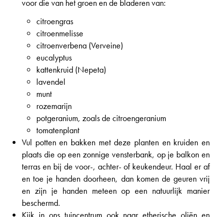
voor die van het groen en de bladeren van:
citroengras
citroenmelisse
citroenverbena (Verveine)
eucalyptus
kattenkruid (Nepeta)
lavendel
munt
rozemarijn
potgeranium, zoals de citroengeranium
tomatenplant
Vul potten en bakken met deze planten en kruiden en
plaats die op een zonnige vensterbank, op je balkon en
terras en bij de voor-, achter- of keukendeur. Haal er af
en toe je handen doorheen, dan komen de geuren vrij
en zijn je handen meteen op een natuurlijk manier
beschermd.
Kijk in ons tuincentrum ook naar etherische oliën en