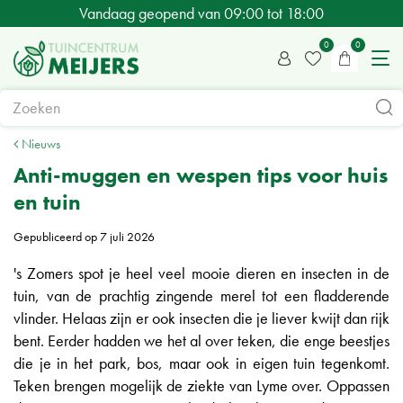
G
Vandaag geopend van
09:00
tot
18:00
a
n
a
a
r
c
Nieuws
o
Anti-muggen en wespen tips voor huis
n
en tuin
t
e
Gepubliceerd op
7 juli 2026
n
's Zomers spot je heel veel mooie dieren en insecten in de
t
tuin, van de prachtig zingende merel tot een fladderende
vlinder. Helaas zijn er ook insecten die je liever kwijt dan rijk
bent. Eerder hadden we het al over teken, die enge beestjes
die je in het park, bos, maar ook in eigen tuin tegenkomt.
Teken brengen mogelijk de ziekte van Lyme over. Oppassen