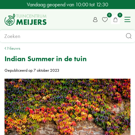
G
Vandaag geopend van
10:00
tot
12:30
a
n
a
a
r
c
Nieuws
o
Indian Summer in de tuin
n
Gepubliceerd op
7 oktober 2023
t
e
n
t