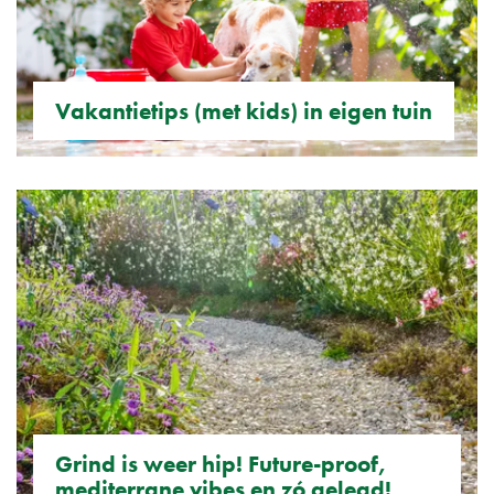
Vakantietips (met kids) in eigen tuin
Grind is weer hip! Future-proof,
mediterrane vibes en zó gelegd!