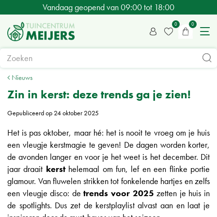
G
Vandaag geopend van
09:00
tot
18:00
a
n
a
a
r
c
Nieuws
o
Zin in kerst: deze trends ga je zien!
n
Gepubliceerd op
24 oktober 2025
t
e
Het is pas oktober, maar hé: het is nooit te vroeg om je huis
n
een vleugje kerstmagie te geven! De dagen worden korter,
t
de avonden langer en voor je het weet is het december. Dit
jaar draait
kerst
helemaal om fun, lef en een flinke portie
glamour. Van fluwelen strikken tot fonkelende hartjes en zelfs
een vleugje disco: de
trends voor 2025
zetten je huis in
de spotlights. Dus zet de kerstplaylist alvast aan en laat je