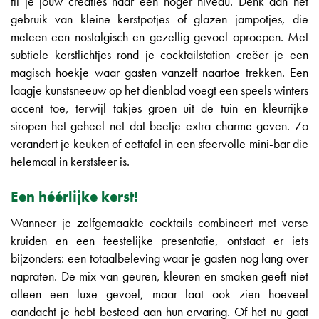
til je jouw creaties naar een hoger niveau. Denk aan het
gebruik van kleine kerstpotjes of glazen jampotjes, die
meteen een nostalgisch en gezellig gevoel oproepen. Met
subtiele kerstlichtjes rond je cocktailstation creëer je een
magisch hoekje waar gasten vanzelf naartoe trekken. Een
laagje kunstsneeuw op het dienblad voegt een speels winters
accent toe, terwijl takjes groen uit de tuin en kleurrijke
siropen het geheel net dat beetje extra charme geven. Zo
verandert je keuken of eettafel in een sfeervolle mini-bar die
helemaal in kerstsfeer is.
Een héérlijke kerst!
Wanneer je zelfgemaakte cocktails combineert met verse
kruiden en een feestelijke presentatie, ontstaat er iets
bijzonders: een totaalbeleving waar je gasten nog lang over
napraten. De mix van geuren, kleuren en smaken geeft niet
alleen een luxe gevoel, maar laat ook zien hoeveel
aandacht je hebt besteed aan hun ervaring. Of het nu gaat