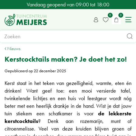
G
Vandaag geopend van
09:00
tot
18:00
a
n
a
a
r
c
Nieuws
o
Kerstcocktails maken? Je doet het zo!
n
Gepubliceerd op
22 december 2025
t
e
Kerst staat in het teken van gezelligheid, warmte, eten én
n
drinken! Want geef toe: een mooi versierde tafel,
t
twinkelende lichtjes en een huis vol feestgeur wordt nóg
beter met een heerlijk drankje in de hand. Wist je dat jouw
tuin stiekem een schatkamer is voor
de lekkerste
kerstcocktails
? Denk aan rozemarijn, munt of
citroenmelisse. Veel van deze kruiden blijven groen of