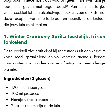
oogstbaar in december, dus waarom geen frisse twist aan je
feestmenu geven met eigen oogst? Van een feestelijke
wintercocktail tot een alcoholvrije mocktail voor de kids: met
deze recepten verras je iedereen én gebruik je de kruiden
die jouw tuin uniek maken.
1. Winter Cranberry Spritz: feestelijk, fris en
fonkelend
Deze cocktail ziet eruit alsof hij rechtstreeks uit een kerstfilm
komt: rood, sprankelend en vol winterse aroma’s. Perfect
voor gasten die houden van iets fruitigs met een vleugje
warmte.
Ingrediënten (2 glazen)
120 ml cranberrysap
100 ml prosecco
Handje verse cranberries
2 takjes rozemarijn uit de tuin