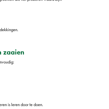
tdekkingen.
n zaaien
envoudig:
eren is leren door te doen.