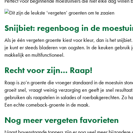
Perfect voor beginnende moestuiniers die niet elke dag willen bi
Snijbiet: regenboog in de moestui
Als je één vergeten groente kiest voor kleur, dan is het snijbiet
je kunt er steeds bladeren van oogsten. In de keuken gebruik j
makkelijk en multifunctioneel.
Recht voor zijn… Raap!
Raap is zo’n groente die vroeger standaard in de moestuin stond
groeit snel, vraagt weinig verzorging en geeft je snel resultaat
gebruiken als raapstelen in salades of roerbakgerechten. Zo haa
Een echte comeback-groente in de maak.
Nog meer vergeten favorieten
Naast bovenstaande toppers zijn er nog veel meer bijzondere g