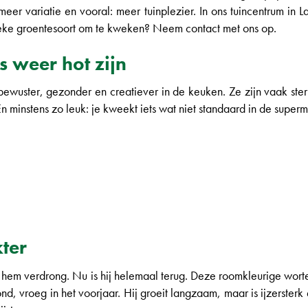
 meer variatie en vooral: meer tuinplezier. In ons tuincentrum i
ieke groentesoort om te kweken? Neem contact met ons op.
 weer hot zijn
 bewuster, gezonder en creatiever in de keuken. Ze zijn vaak ste
n minstens zo leuk: je kweekt iets wat niet standaard in de superm
ter
em verdrong. Nu is hij helemaal terug. Deze roomkleurige wortel 
ond, vroeg in het voorjaar. Hij groeit langzaam, maar is ijzerster