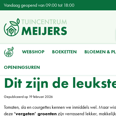
Ga
Vandaag geopend van
09:00
tot
18:00
naar
content
WEBSHOP
BOEKETTEN
BLOEMEN & P
OPENINGSUREN
Home
Nieuws
Dit zijn de leukste ‘vergeten’ groenten om te zaaien
Dit zijn de leuks
Gepubliceerd op
19 februari 2026
Tomaten, sla en courgettes kennen we inmiddels wel. Maar wist
deze
‘vergeten’ groenten
zijn verrassend lekker, makkelijk