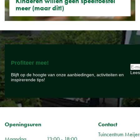
Kinderen willen geen speeltoestel
meer (maar dit!)
Profiteer mee!
Lees
Blijft op de hoogte van onze aanbiedingen, activiteiten en
inspirerende tips!
Openingsuren
Contact
Tuincentrum Meijer
Maandag
13:00 - 18:00