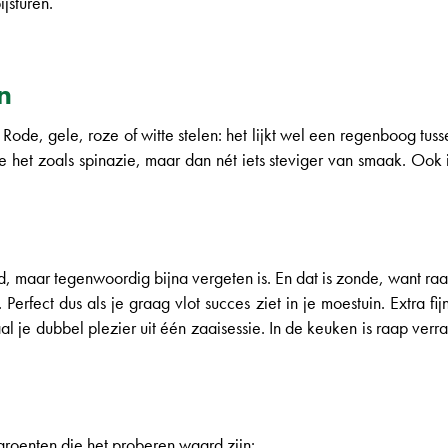
jsturen.
n
. Rode, gele, roze of witte stelen: het lijkt wel een regenboog tus
e het zoals spinazie, maar dan nét iets steviger van smaak. Ook in
, maar tegenwoordig bijna vergeten is. En dat is zonde, want raap 
. Perfect dus als je graag vlot succes ziet in je moestuin. Extra f
l je dubbel plezier uit één zaaisessie. In de keuken is raap verr
roenten die het proberen waard zijn: