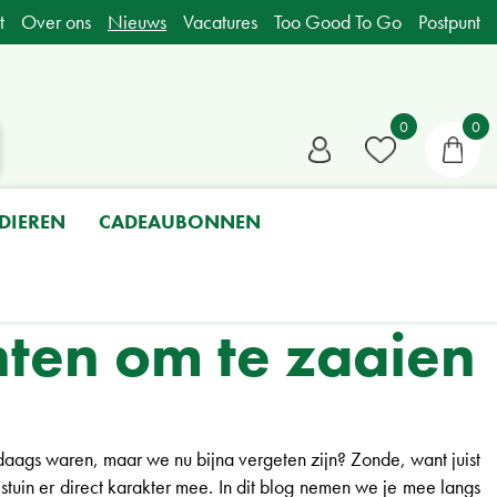
t
Over ons
Nieuws
Vacatures
Too Good To Go
Postpunt
DIEREN
CADEAUBONNEN
enten om te zaaien
daags waren, maar we nu bijna vergeten zijn? Zonde, want juist
stuin er direct karakter mee. In dit blog nemen we je mee langs