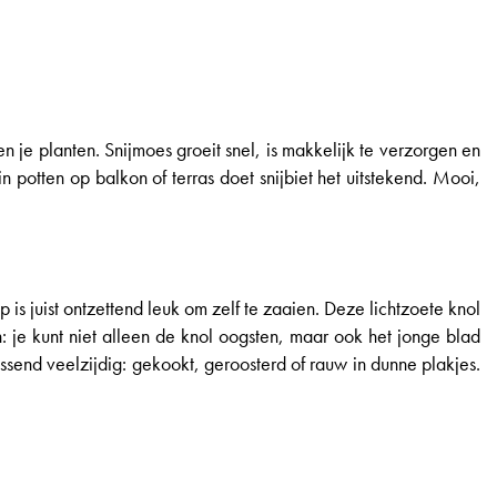
sen je planten. Snijmoes groeit snel, is makkelijk te verzorgen en
 potten op balkon of terras doet snijbiet het uitstekend. Mooi,
is juist ontzettend leuk om zelf te zaaien. Deze lichtzoete knol
ijn: je kunt niet alleen de knol oogsten, maar ook het jonge blad
assend veelzijdig: gekookt, geroosterd of rauw in dunne plakjes.