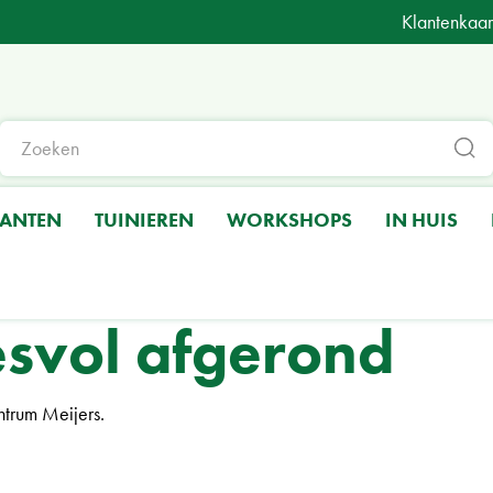
Klantenkaar
LANTEN
TUINIEREN
WORKSHOPS
IN HUIS
cesvol afgerond
ntrum Meijers.