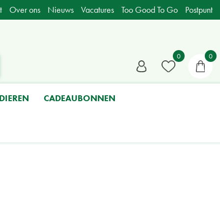
t
Over ons
Nieuws
Vacatures
Too Good To Go
Postpunt
DIEREN
CADEAUBONNEN