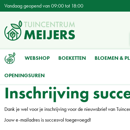
Ga
Vandaag geopend van
09:00
tot
18:00
naar
content
WEBSHOP
BOEKETTEN
BLOEMEN & P
OPENINGSUREN
Home
Inschrijving succesvol afgerond
Inschrijving suc
Dank je wel voor je inschrijving voor de nieuwsbrief van Tuince
Jouw e-mailadres is succesvol toegevoegd!