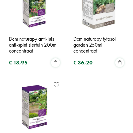
Dcm naturapy anti-luis
Dcm naturapy fytosol
anti-spint siertuin 200ml
garden 250ml
concentraat
concentraat
€
18
,
95
€
36
,
20