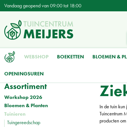
Ga
Vandaag geopend van
09:00
tot
18:00
naar
content
WEBSHOP
BOEKETTEN
BLOEMEN & P
OPENINGSUREN
Home
Producten
Tuinieren
Bestrijdingsmiddelen
Ziektes & Schimme
Zie
Assortiment
Workshop 2026
Bloemen & Planten
In de tuin kun
Tuincentrum Me
Tuinieren
producten om d
Tuingereedschap