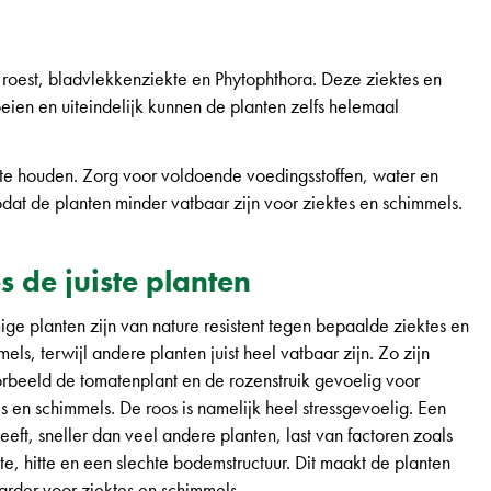
roest, bladvlekkenziekte en Phytophthora. Deze ziektes en
ien en uiteindelijk kunnen de planten zelfs helemaal
te houden. Zorg voor voldoende voedingsstoffen, water en
dat de planten minder vatbaar zijn voor ziektes en schimmels.
s de juiste planten
ge planten zijn van nature resistent tegen bepaalde ziektes en
els, terwijl andere planten juist heel vatbaar zijn. Zo zijn
orbeeld de tomatenplant en de rozenstruik gevoelig voor
s en schimmels. De roos is namelijk heel stressgevoelig. Een
eeft, sneller dan veel andere planten, last van factoren zoals
te, hitte en een slechte bodemstructuur. Dit maakt de planten
arder voor ziektes en schimmels.