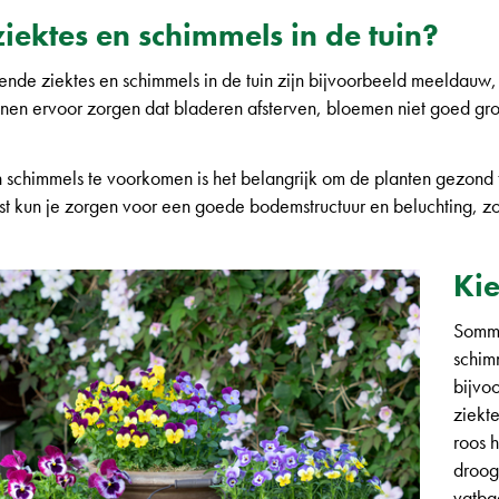
iektes en schimmels in de tuin?
nde ziektes en schimmels in de tuin zijn bijvoorbeeld meeldauw, 
nen ervoor zorgen dat bladeren afsterven, bloemen niet goed groe
 schimmels te voorkomen is het belangrijk om de planten gezond 
ast kun je zorgen voor een goede bodemstructuur en beluchting, zo
Kie
Sommi
schimm
bijvo
ziekte
roos h
droog
vatba