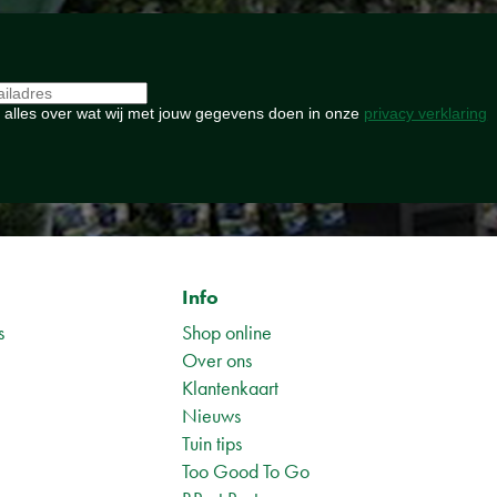
 alles over wat wij met jouw gegevens doen in onze
privacy verklaring
Info
s
Shop online
Over ons
Klantenkaart
Nieuws
Tuin tips
1
Too Good To Go