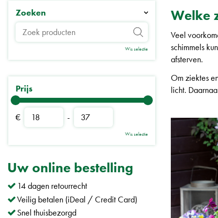
Welke z
Zoeken
Veel voorkome
schimmels kun
Wis selectie
afsterven.
Om ziektes en
Prijs
licht. Daarna
€
-
Wis selectie
​​Uw online bestelling
14 dagen retourrecht
Veilig betalen (iDeal / Credit Card)
Snel thuisbezorgd