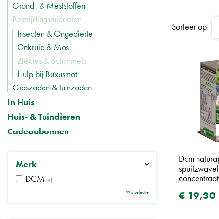
Grond- & Meststoffen
Bestrijdingsmiddelen
Sorteer op
Insecten & Ongedierte
Onkruid & Mos
Ziektes & Schimmels
Hulp bij Buxusmot
Graszaden & tuinzaden
In Huis
Huis- & Tuindieren
Cadeaubonnen
Dcm natura
Merk
spuitzwave
concentraat
DCM
(4)
€
19
,
30
Wis selectie