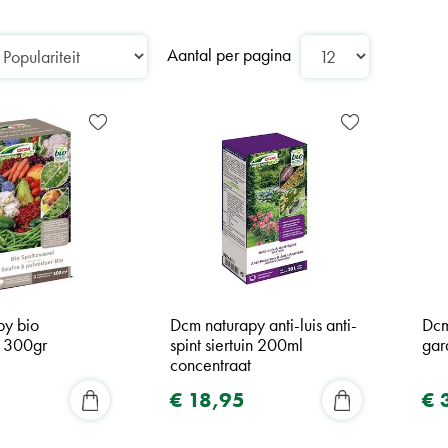
Aantal per pagina
py bio
Dcm naturapy anti-luis anti-
Dcm
l 300gr
spint siertuin 200ml
gar
concentraat
€
18
,
95
€