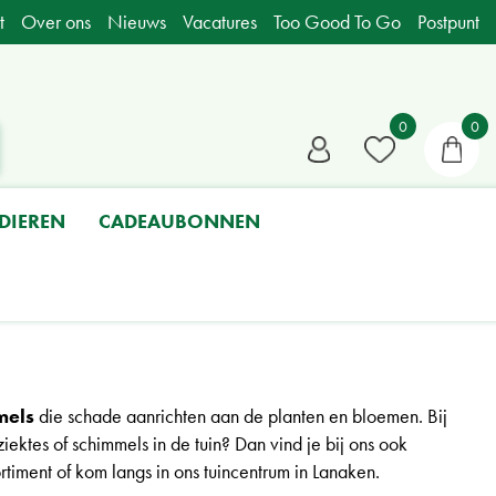
t
Over ons
Nieuws
Vacatures
Too Good To Go
Postpunt
DIEREN
CADEAUBONNEN
mels
die schade aanrichten aan de planten en bloemen. Bij
iektes of schimmels in de tuin? Dan vind je bij ons ook
rtiment of kom langs in ons tuincentrum in Lanaken.