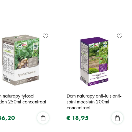
 naturapy fytosol
Dcm naturapy anti-luis anti-
den 250ml concentraat
spint moestuin 200ml
concentraat
36
,
20
€
18
,
95