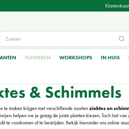
Klantenkaar
LANTEN
TUINIEREN
WORKSHOPS
IN HUIS
ls
ktes & Schimmels
 je te maken krijgen met verschillende soorten
ziektes en schim
ijers helpen we je graag de juiste planten kiezen. Toch last van z
it te voorkomen of te bestrijden. Bekijk hieronder ons online asso