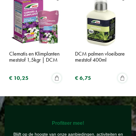
Clematis en Klimplanten
DCM palmen vloeibare
meststof 1,5kgr | DCM
meststof 400ml
€
10
,
25
€
6
,
75
Profiteer mee!
Blijft op de hoogte van onze aanbiedingen, activiteiten en