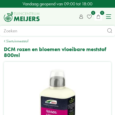
G
Vandaag geopend van
09:00
tot
18:00
a
n
a
a
r
c
Siertuinmeststof
o
DCM rozen en bloemen vloeibare meststof
n
800ml
t
e
n
t