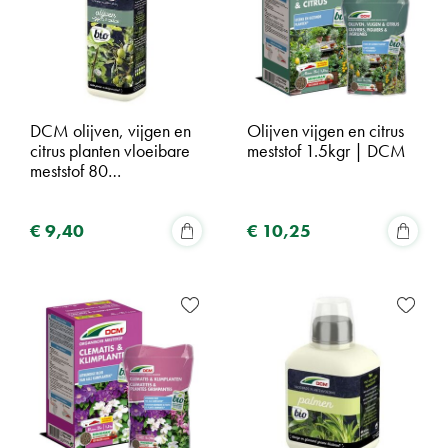
DCM olijven, vijgen en
Olijven vijgen en citrus
citrus planten vloeibare
meststof 1.5kgr | DCM
meststof 80…
€
9
,
40
€
10
,
25