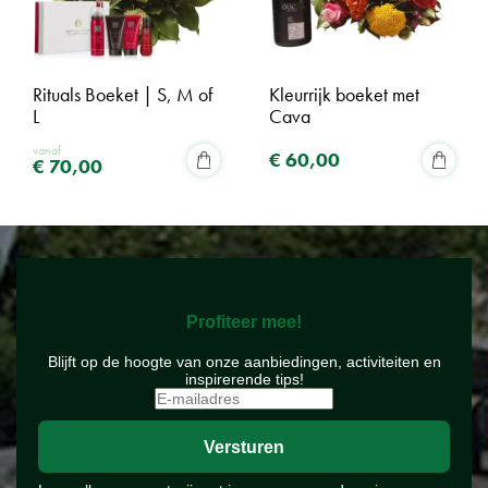
Rituals Boeket | S, M of
Kleurrijk boeket met
L
Cava
vanaf
€
60
,
00
€
70
,
00
Profiteer mee!
Blijft op de hoogte van onze aanbiedingen, activiteiten en
inspirerende tips!