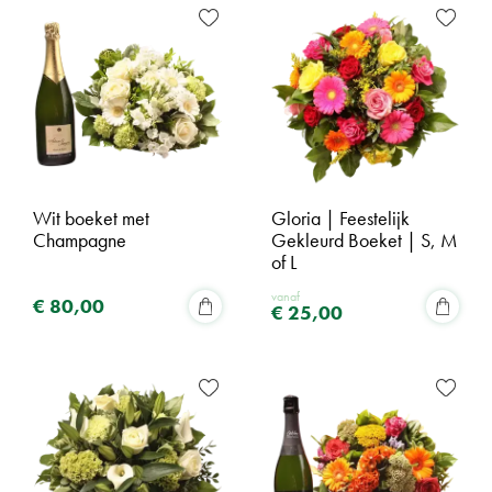
Wit boeket met
Gloria | Feestelijk
Champagne
Gekleurd Boeket | S, M
of L
vanaf
€
80
,
00
€
25
,
00