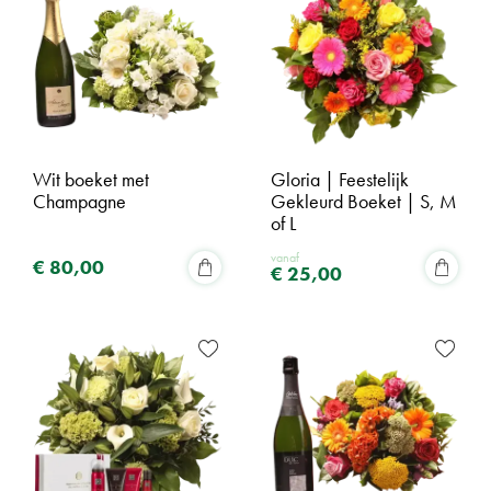
Wit boeket met
Gloria | Feestelijk
Champagne
Gekleurd Boeket | S, M
of L
vanaf
€
80
,
00
€
25
,
00