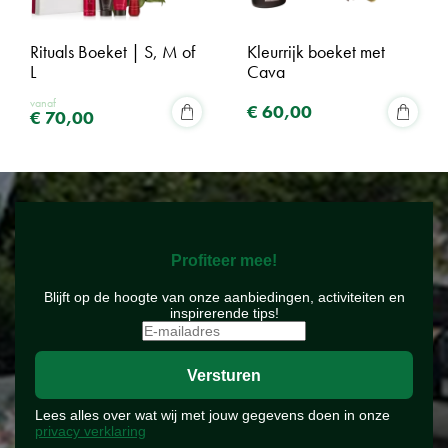
Rituals Boeket | S, M of
Kleurrijk boeket met
L
Cava
vanaf
€
60
,
00
€
70
,
00
Profiteer mee!
Blijft op de hoogte van onze aanbiedingen, activiteiten en
inspirerende tips!
Lees alles over wat wij met jouw gegevens doen in onze
privacy verklaring