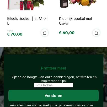
Rituals Boeket | S, M of
Kleurrijk boeket met
L
Cava
vanaf
€
60
,
00
€
70
,
00
Profiteer mee!
Blijft op de hoogte van onze aanbiedingen, activiteiten en
inspirerende tips!
Lees alles over wat wij met jouw gegevens doen in onze