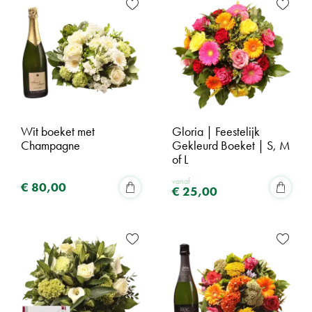
Wit boeket met
Gloria | Feestelijk
Champagne
Gekleurd Boeket | S, M
of L
vanaf
€
80
,
00
€
25
,
00