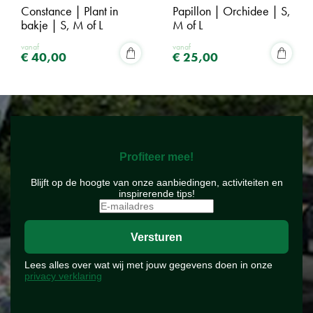
Constance | Plant in
Papillon | Orchidee | S,
bakje | S, M of L
M of L
vanaf
vanaf
€
40
,
00
€
25
,
00
Profiteer mee!
Blijft op de hoogte van onze aanbiedingen, activiteiten en
inspirerende tips!
Lees alles over wat wij met jouw gegevens doen in onze
privacy verklaring