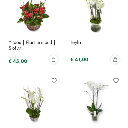
Yildou | Plant in mand |
Leyla
S of M
vanaf
€
41
,
00
€
45
,
00