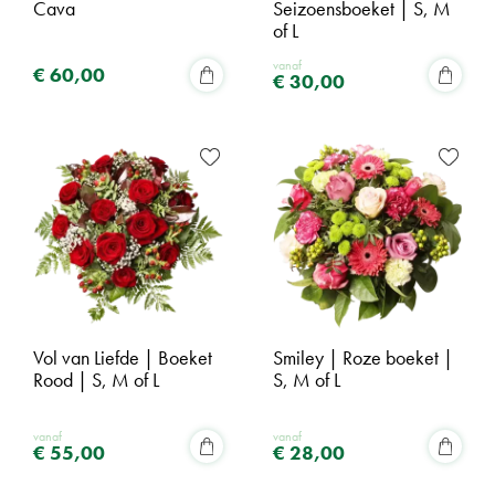
Cava
Seizoensboeket | S, M
of L
vanaf
€
60
,
00
€
30
,
00
Vol van Liefde | Boeket
Smiley | Roze boeket |
Rood | S, M of L
S, M of L
vanaf
vanaf
€
55
,
00
€
28
,
00