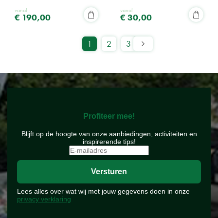
vanaf
vanaf
€
190
,
00
€
30
,
00
1
2
3
Profiteer mee!
Blijft op de hoogte van onze aanbiedingen, activiteiten en
inspirerende tips!
Lees alles over wat wij met jouw gegevens doen in onze
privacy verklaring