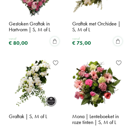
Gestoken Graftak in
Graftak met Orchidee |
Hartvorm | S, M of L
S, M of L
vanaf
vanaf
€
80
,
00
€
75
,
00
Graftak | S, M of L
Mona | Lenteboeket in
roze tinten | S, M of L