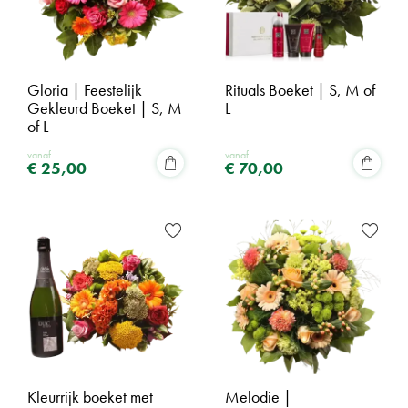
Gloria | Feestelijk
Rituals Boeket | S, M of
Gekleurd Boeket | S, M
L
of L
vanaf
vanaf
€
25
,
00
€
70
,
00
Kleurrijk boeket met
Melodie |