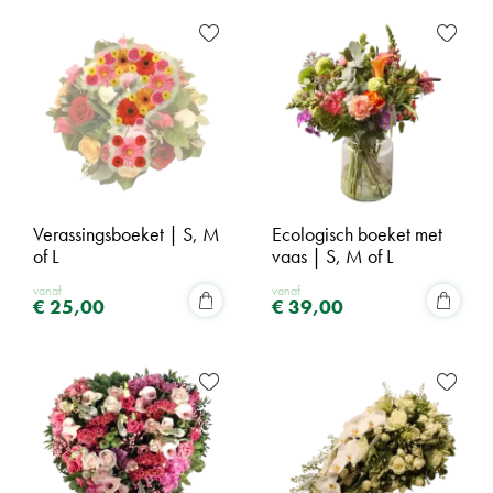
Verassingsboeket | S, M
Ecologisch boeket met
of L
vaas | S, M of L
vanaf
vanaf
€
25
,
00
€
39
,
00