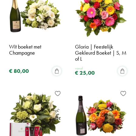
Wit boeket met
Gloria | Feestelijk
Champagne
Gekleurd Boeket | S, M
of L
vanaf
€
80
,
00
€
25
,
00