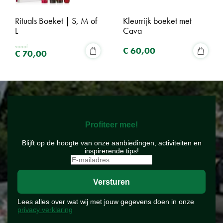
Rituals Boeket | S, M of
Kleurrijk boeket met
L
Cava
vanaf
€
60
,
00
€
70
,
00
Profiteer mee!
Blijft op de hoogte van onze aanbiedingen, activiteiten en
inspirerende tips!
Lees alles over wat wij met jouw gegevens doen in onze
privacy verklaring