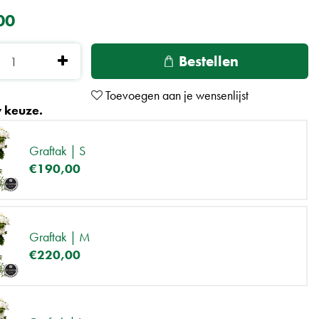
00
 keuze.
Graftak | S
€
190
,
00
Graftak | M
€
220
,
00