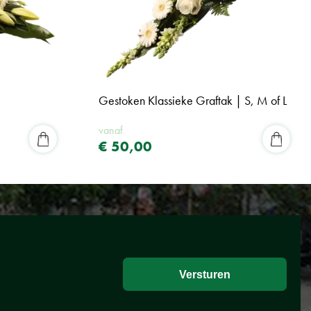
Gestoken Klassieke Graftak | S, M of L
vanaf
€
50
,
00