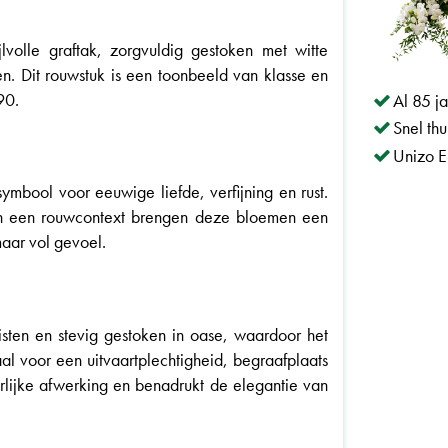
volle graftak, zorgvuldig gestoken met witte
n. Dit rouwstuk is een toonbeeld van klasse en
90.
Al 85 j
Snel th
Unizo E
mbool voor eeuwige liefde, verfijning en rust.
 In een rouwcontext brengen deze bloemen een
aar vol gevoel.
ten en stevig gestoken in oase, waardoor het
aal voor een uitvaartplechtigheid, begraafplaats
rlijke afwerking en benadrukt de elegantie van