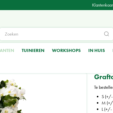
Klantenkaar
LANTEN
TUINIEREN
WORKSHOPS
IN HUIS
Graft
Te bestelle
S (+/
M (+/
L (+/-