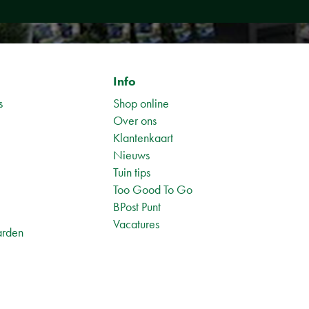
Info
s
Shop online
Over ons
Klantenkaart
Nieuws
Tuin tips
1
Too Good To Go
BPost Punt
Vacatures
arden