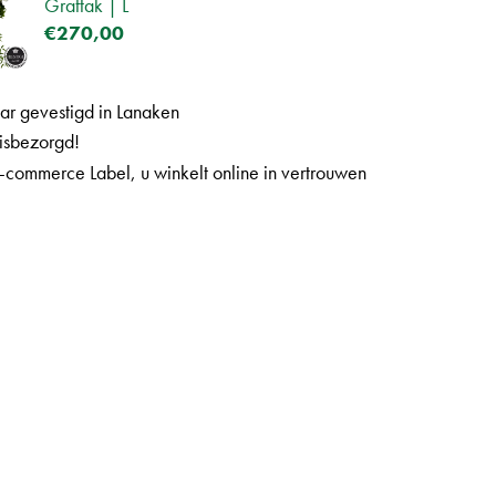
Graftak | L
€
270
,
00
aar gevestigd in Lanaken
uisbezorgd!
-commerce Label, u winkelt online in vertrouwen