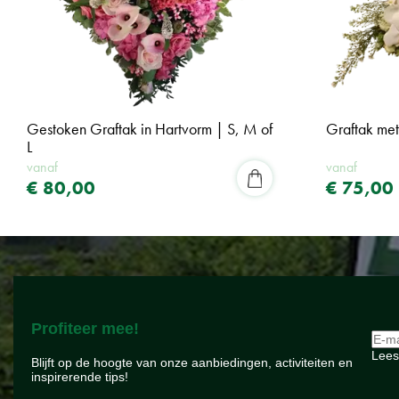
Gestoken Graftak in Hartvorm | S, M of
Graftak met
L
vanaf
vanaf
€
80
,
00
€
75
,
00
Profiteer mee!
Lees
Blijft op de hoogte van onze aanbiedingen, activiteiten en
inspirerende tips!