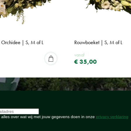
 Orchidee | S, M of L
Rouwboeket | S, M of L
vanaf
€
35
,
00
 alles over wat wij met jouw gegevens doen in onze
privacy verklaring