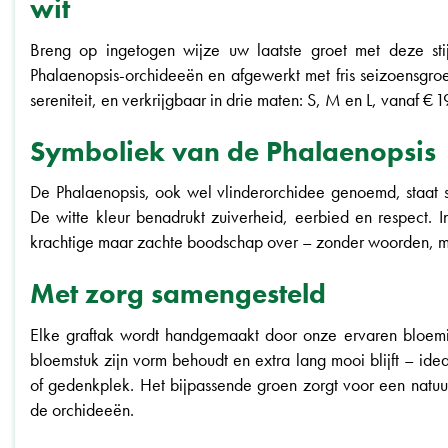
wit
Breng op ingetogen wijze uw laatste groet met deze stijl
Phalaenopsis-orchideeën en afgewerkt met fris seizoensgroe
sereniteit, en verkrijgbaar in drie maten: S, M en L, vanaf € 1
Symboliek van de Phalaenopsis
De Phalaenopsis, ook wel vlinderorchidee genoemd, staat sy
De witte kleur benadrukt zuiverheid, eerbied en respect.
krachtige maar zachte boodschap over – zonder woorden, m
Met zorg samengesteld
Elke graftak wordt handgemaakt door onze ervaren bloemis
bloemstuk zijn vorm behoudt en extra lang mooi blijft – ide
of gedenkplek. Het bijpassende groen zorgt voor een natuu
de orchideeën.