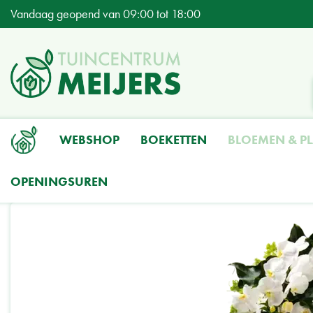
Ga
Vandaag geopend van
09:00
tot
18:00
naar
content
WEBSHOP
BOEKETTEN
BLOEMEN & P
OPENINGSUREN
Home
Producten
Bloemen & Planten
Rouwstukken
Graftak | L