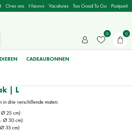
t
Over ons
Nieuws
Vacatures
Too Good To Go
Postpunt
DIEREN
CADEAUBONNEN
ak | L
n in drie verschillende maten:
- Ø 25 cm)
- Ø 30 cm)
 Ø 35 cm)