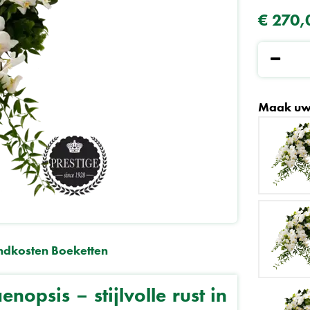
€
270
,
Maak uw
ndkosten Boeketten
nopsis – stijlvolle rust in