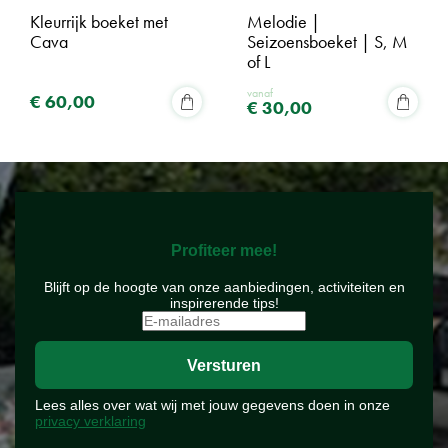
Kleurrijk boeket met
Melodie |
Cava
Seizoensboeket | S, M
of L
vanaf
€
60
,
00
€
30
,
00
Profiteer mee!
Blijft op de hoogte van onze aanbiedingen, activiteiten en
inspirerende tips!
Lees alles over wat wij met jouw gegevens doen in onze
privacy verklaring