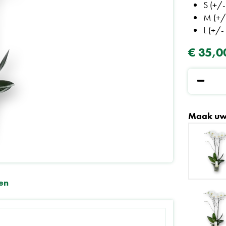
S (+/
M (+/
L (+/
€
35
,
0
Maak uw
en