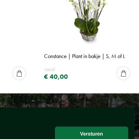
Constance | Plant in bakje | S, M of L
vanaf
€
40
,
00