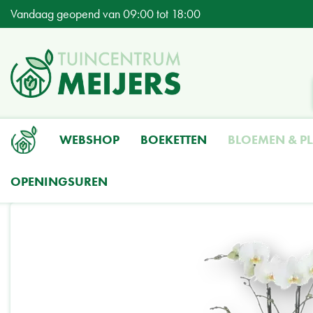
Ga
Vandaag geopend van
09:00
tot
18:00
naar
content
WEBSHOP
BOEKETTEN
BLOEMEN & P
OPENINGSUREN
Home
Producten
Bloemen & Planten
Planten
Papillon | Orchidee