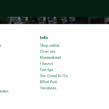
Info
s
Shop online
Over ons
Klantenkaart
Nieuws
Tuin tips
1
Too Good To Go
BPost Punt
Vacatures
arden