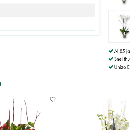
Al 85 j
Snel th
Unizo E
n