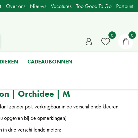
t
Over ons
Nieuws
Vacatures
Too Good To Go
Postpunt
DIEREN
CADEAUBONNEN
lon | Orchidee | M
ant zonder pot, verkrijgbaar in de verschillende kleuren.
 u opgeven bij de opmerkingen)
n in drie verschillende maten: