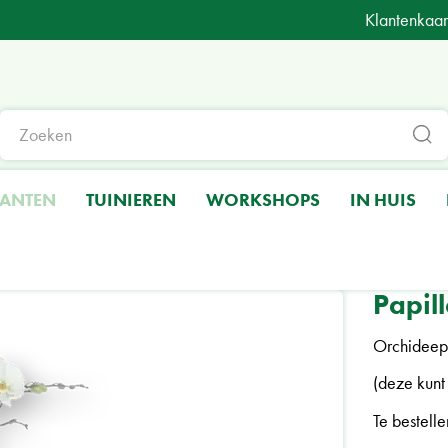
Klantenkaar
LANTEN
TUINIEREN
WORKSHOPS
IN HUIS
 | M
Papil
Orchideepl
(deze kunt
Te bestelle