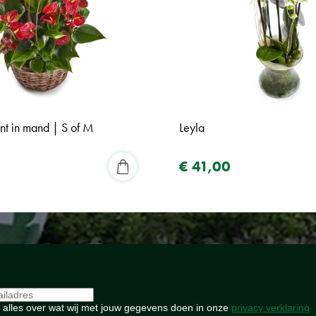
ant in mand | S of M
Leyla
€
41
,
00
 alles over wat wij met jouw gegevens doen in onze
privacy verklaring