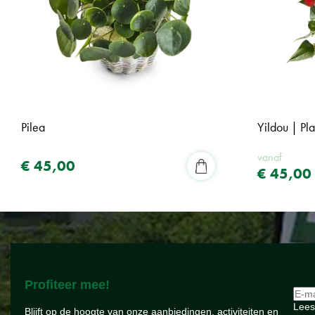
Pilea
Yildou | Pl
vanaf
€
45
,
00
€
45
,
00
Profiteer mee!
Lees
Blijft op de hoogte van onze aanbiedingen, activiteiten en