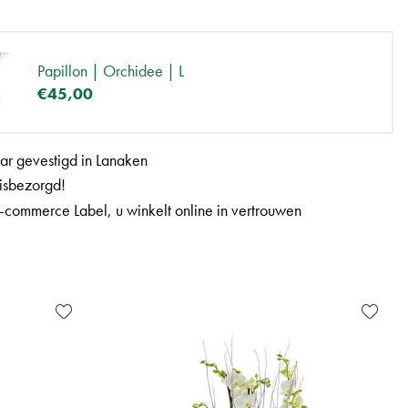
Papillon | Orchidee | L
€
45
,
00
aar gevestigd in Lanaken
uisbezorgd!
-commerce Label, u winkelt online in vertrouwen