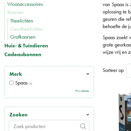
Woonaccessoires
van Spaas is 
oplossing te 
Kaarsen
geuren die re
Theelichten
behoefte de ju
Geurtheelichten
Grafkaarsen
Spaas zoekt v
grote geurkaa
Huis- & Tuindieren
wijze vrij en
Cadeaubonnen
Sorteer op
Merk
Spaas
(4)
Wis selectie
Zoeken