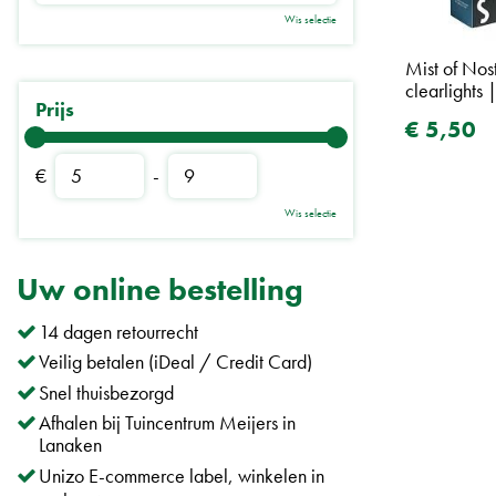
Wis selectie
Mist of Nos
clearlights 
Prijs
€
5
,
50
€
-
Wis selectie
​​Uw online bestelling
14 dagen retourrecht
Veilig betalen (iDeal / Credit Card)
Snel thuisbezorgd
Afhalen bij Tuincentrum Meijers in
Lanaken
Unizo E-commerce label, winkelen in