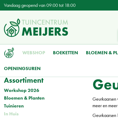
Ga
Vandaag geopend van
09:00
tot
18:00
naar
content
WEBSHOP
BOEKETTEN
BLOEMEN & P
OPENINGSUREN
Home
Producten
In Huis
Kaarsen
Geurtheelichten
Geu
Assortiment
Workshop 2026
Bloemen & Planten
Geurkaarsen w
meer en meer 
Tuinieren
In Huis
Geurkaarsen h