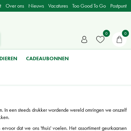
t
Over ons
Nieuws
Vacatures
Too Good To Go
Postpunt
DIEREN
CADEAUBONNEN
n. In een steeds drukker wordende wereld omringen we onszelf
kken.
voor dat we ons 'thuis' voelen. Het assortiment geurkaarsen