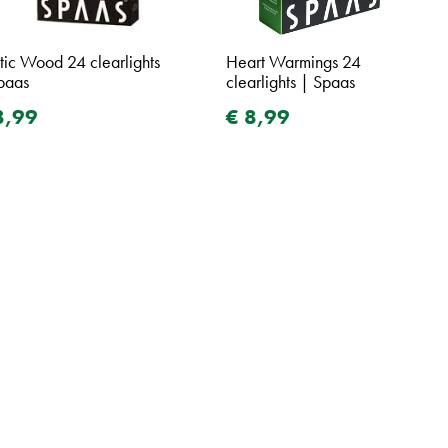
tic Wood 24 clearlights
Heart Warmings 24
paas
clearlights | Spaas
8
,
99
€
8
,
99