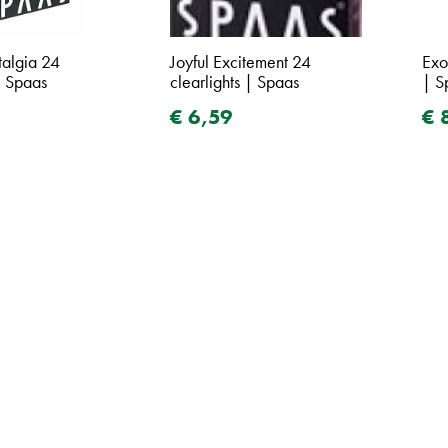
talgia 24
Joyful Excitement 24
Exo
| Spaas
clearlights | Spaas
| S
€
6
,
59
€