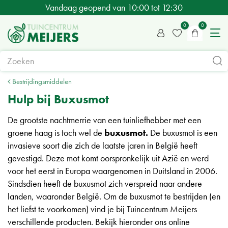
G
Vandaag geopend van
10:00
tot
12:30
a
n
a
a
r
c
Bestrijdingsmiddelen
o
Hulp bij Buxusmot
n
De grootste nachtmerrie van een tuinliefhebber met een
t
groene haag is toch wel de
buxusmot.
De buxusmot is een
e
invasieve soort die zich de laatste jaren in België heeft
n
gevestigd. Deze mot komt oorspronkelijk uit Azië en werd
t
voor het eerst in Europa waargenomen in Duitsland in 2006.
Sindsdien heeft de buxusmot zich verspreid naar andere
landen, waaronder België. Om de buxusmot te bestrijden (en
het liefst te voorkomen) vind je bij Tuincentrum Meijers
verschillende producten. Bekijk hieronder ons online